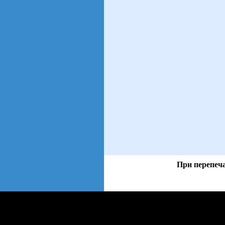
При перепеча
views: 46 | users: 7
web3