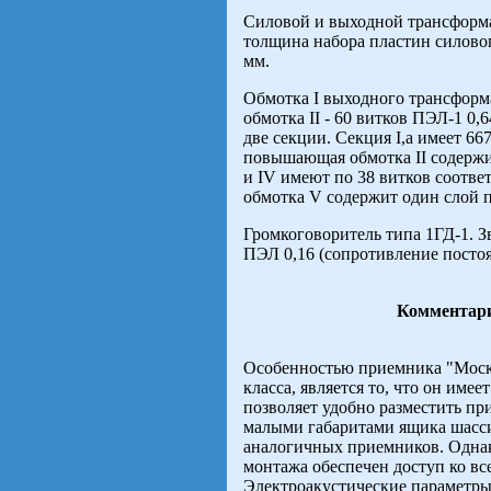
Силовой и выходной трансформа
толщина набора пластин силовог
мм.
Обмотка I выходного трансформа
обмотка II - 60 витков ПЭЛ-1 0,
две секции. Секция I,а имеет 667
повышающая обмотка II содержит
и IV имеют по 38 витков соотве
обмотка V содержит один слой п
Громкоговоритель типа 1ГД-1. З
ПЭЛ 0,16 (сопротивление постоя
Комментари
Особенностью приемника "Москв
класса, является то, что он им
позволяет удобно разместить пр
малыми габаритами ящика шасси
аналогичных приемников. Однак
монтажа обеспечен доступ ко вс
Электроакустические параметры