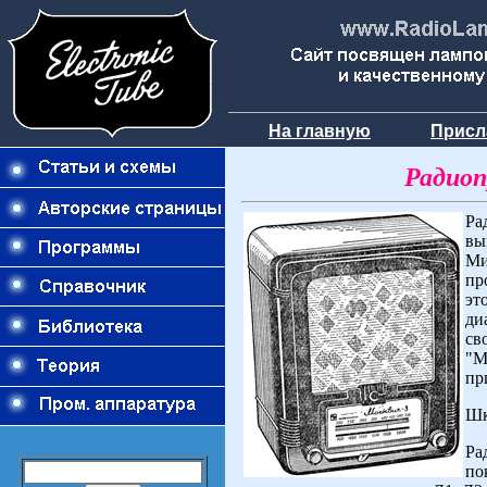
На главную
Присл
Радиоп
Ра
вы
Ми
пр
эт
ди
св
"М
пр
Шк
Ра
по