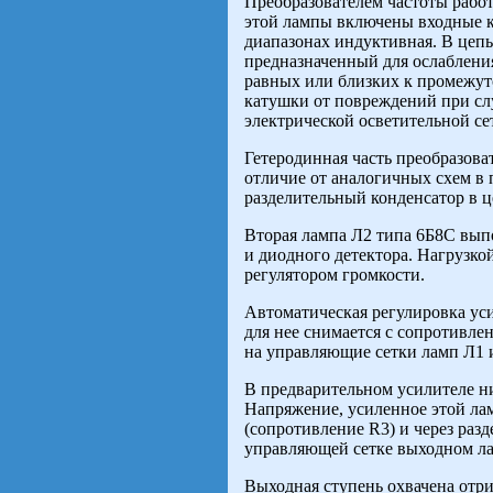
Преобразователем частоты работ
этой лампы включены входные ко
диапазонах индуктивная. В цеп
предназначенный для ослабления
равных или близких к промежут
катушки от повреждений при с
электрической осветительной се
Гетеродинная часть преобразова
отличие от аналогичных схем в
разделительный конденсатор в 
Вторая лампа Л2 типа 6Б8С вып
и диодного детектора. Нагрузк
регулятором громкости.
Автоматическая регулировка ус
для нее снимается с сопротивле
на управляющие сетки ламп Л1 
В предварительном усилителе н
Напряжение, усиленное этой лам
(сопротивление R3) и через раз
управляющей ceтке выходном ла
Выходная ступень охвачена отр