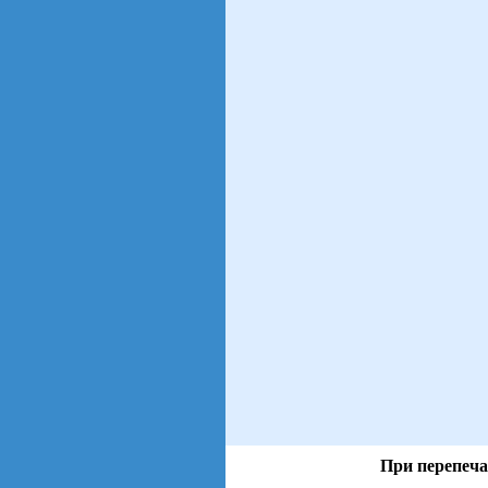
При перепеча
views: 4 | users: 2
gen page: 0.01s