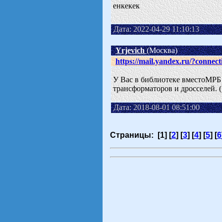
енкекек
Дата: 2022-04-29 11:10:13
Yrjevich
(Москва)
https://mail.yandex.ru/?connec
У Вас в библиотеке вместоМРБ 
трансформаторов и дросселей. (
Дата: 2018-08-01 08:51:00
Страницы: [1] [
2
] [
3
] [
4
] [
5
] [
6