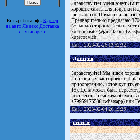
Здравствуйте! Меня зовут Дмитр
хорошие сайты для покупки и д
radiolamp.ru. Прямо сейчас рас
Предварительно предлагаю 3700
Есть-работа.рф -
Курьер
большую сторону. Если вам это 
на авто Яндекс Доставка
kuprdimasites@gmail.com Телефо
в Пятигорске
.
kupratsevich
Дата: 2023-02-26 13:52:32
Дмитрий
Здравствуйте! Мы ищем хороши
Понравился ваш проект radiolam
приобретению. Готов купить его
15). Цена может быть пересмот
интересно, то можем обсудить п
+79959176538 (whatsapp) или Tel
Дата: 2023-02-04 20:19:26
ненен5е