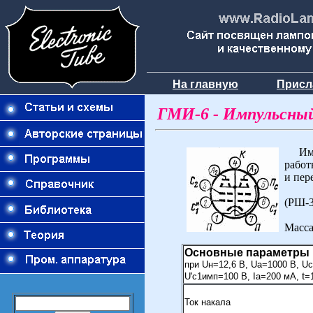
На главную
Присл
ГМИ-6 - Импульсны
Импу
работ
и пер
Офор
(РШ-3
Масса 
Основные параметры
при Uн=12,6 В, Uа=1000 В, Uc
t
U'с1имп=100 В, Iа=200 мА,
=
Ток накала