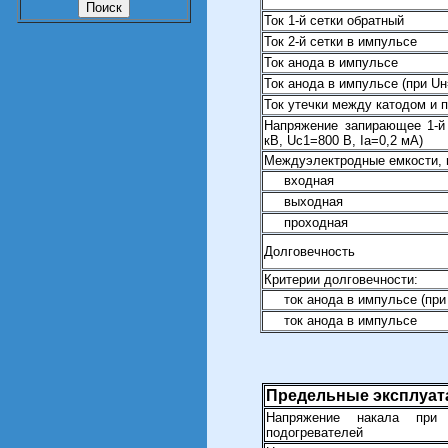
Ток 1-й сетки обратный
Ток 2-й сетки в импульсе
Ток анода в импульсе
Ток анода в импульсе (при Uн
Ток утечки между катодом и 
Напряжение запирающее 1-й 
кВ, Uс1=800 В, Iа=0,2 мА)
Междуэлектродные емкости, 
входная
выходная
проходная
Долговечность
Критерии долговечности:
ток анода в импульсе (при 
ток анода в импульсе
Предельные эксплуа
Напряжение накала при 
подогревателей