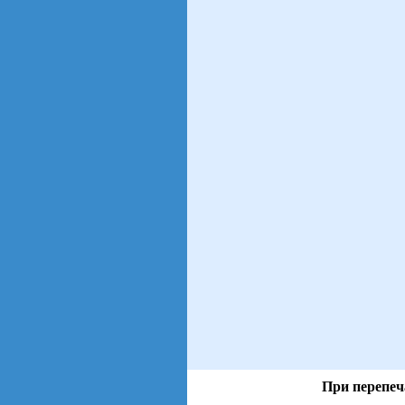
При перепеч
views: 34 | users: 11
gen page: 0.01s