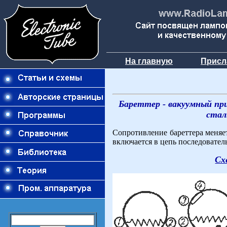
На главную
Присл
Бареттер - вакуумный пр
стал
Сопротивление бареттера меняет
включается в цепь последователь
Сх