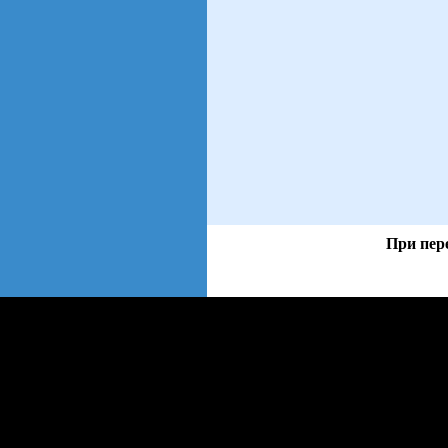
При пер
views: 15 | users: 4
gen page: 0.01s
web3