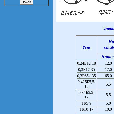
Элек
На
стаб
Тип
Начал
0,24Б12-18
12,0
0,3Б17-35
17,0
0,3Б65-135
65,0
0,425Б5,5-
5,5
12
0,85Б5,5-
5,5
12
1Б5-9
5,0
1Б10-17
10,0