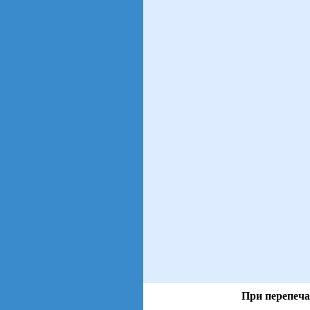
При перепеча
views: 5 | users: 1
gen page: 0.01s