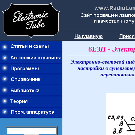
На главную
Присл
6Е3П - Элект
Электронно-световой инд
настройки в супергете
передатчиках