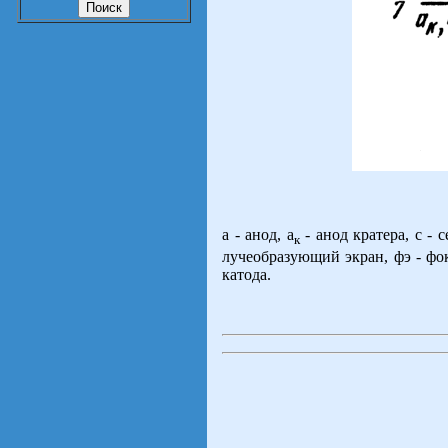
а - анод, а
- анод кратера, с - с
к
лучеобразующий экран, фэ - фок
катода.