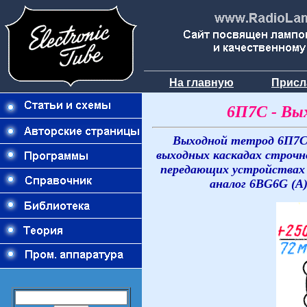
На главную
Присл
6П7С - Вы
Выходной тетрод 6П7С 
выходных каскадах строчн
передающих устройствах
аналог 6BG6G (A)