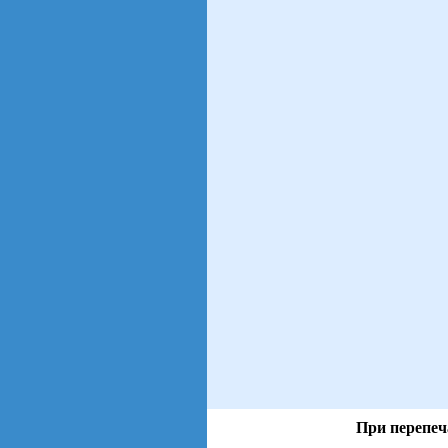
При перепеч
views: 28 | users: 13
gen page: 0.01s