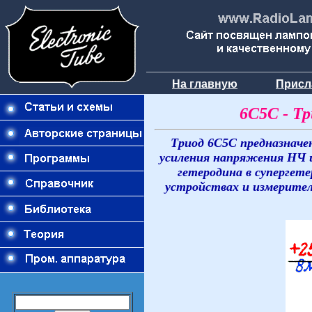
На главную
Присл
6С5С - Т
Триод 6С5С предназначе
усиления напряжения НЧ и
гетеродина в супергет
устройствах и измерител