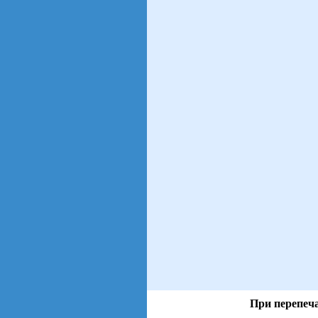
При перепеча
views: 17 | users: 2
gen page: 0.01s