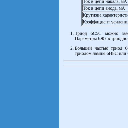
Ток в цепи накала, мА
Ток в цепи анода, мА
Крутизна характерист
Коэффициент усилени
Триод 6С5С можно зам
Параметры 6Ж7 в триодно
Большей частью триод 
триодом лампы 6Н8С или