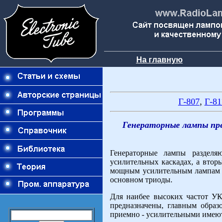
На главную
Г-807
,
Г-81
Генераторные лампы пре
Генераторные лампы разделя
усилительных каскадах, а втор
мощным усилительным лампам н
основном триоды.
Для наибее высоких частот У
предназначены, главным образ
приемно - усилительными имеют