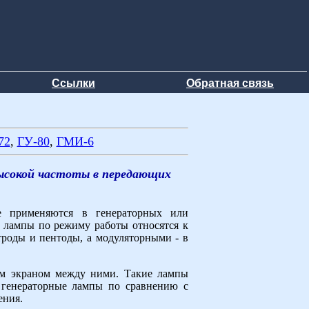
Ссылки
Обратная связь
72
,
ГУ-80
,
ГМИ-6
высокой частоты в передающих
е применяются в генераторных или
е лампы по режиму работы относятся к
роды и пентоды, а модуляторными - в
ым экраном между ними. Такие лампы
в генераторные лампы по сравнению с
ения.