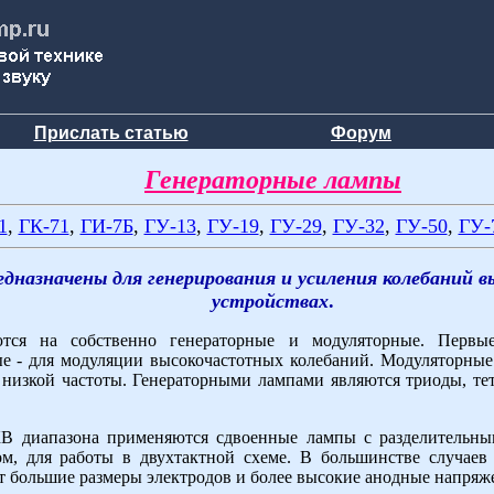
Прислать статью
Форум
Генераторные лампы
1
,
ГК-71
,
ГИ-7Б
,
ГУ-13
,
ГУ-19
,
ГУ-29
,
ГУ-32
,
ГУ-50
,
ГУ-
дназначены для генерирования и усиления колебаний 
устройствах
.
ются на собственно генераторные и модуляторные. Первы
ые - для модуляции высокочастотных колебаний. Модуляторны
изкой частоты. Генераторными лампами являются триоды, тет
КВ диапазона применяются сдвоенные лампы с разделительн
ом, для работы в двухтактной схеме. В большинстве случае
 большие размеры электродов и более высокие анодные напряж