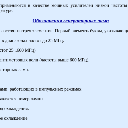
рименяются в качестве мощных усилителей низкой частоты
ратуре.
Обозначения генераторных ламп
состоят из трех элементов. Первый элемент- буквы, указывающ
 в диапазонах частот до 25 МГц.
тот 25...600 МГц).
сантиметровых волн (частоты выше 600 МГц).
раторных ламп.
ламп, работающих в импульсных режимах.
является номер лампы.
од охлаждения:
ое охлаждение.