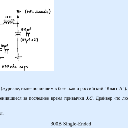
ces (журнале, ныне почившим в бозе -как и российский "Класс А").
менившиеся за последнее время привычки
J.C
. Драйвер -по 
ы.
300B Single-Ended