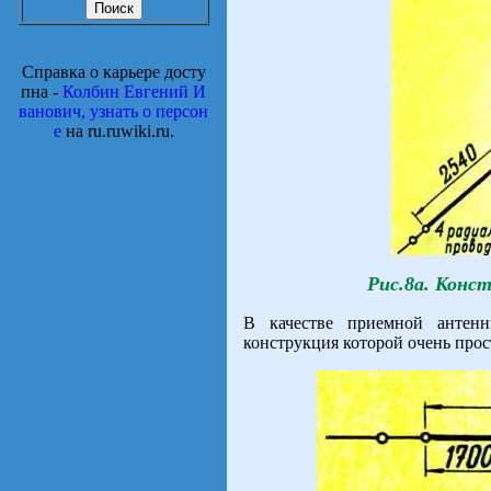
Справка о карьере досту
пна -
Колбин Евгений И
ванович, узнать о персон
е
на ru.ruwiki.ru.
Рис.8а. Конс
В качестве приемной антен
конструкция которой очень прос