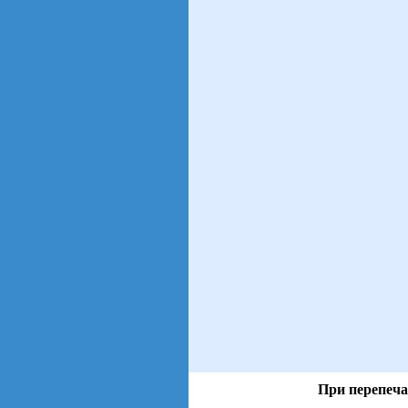
При перепеча
views: 9 | users: 3