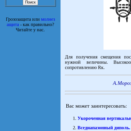
Грозозащита или
молнез
ащита
- как правильно?
Читайте у нас.
Для получения смещения посл
нужной величины. Высокоо
сопротивлению Rк.
А.Мороз
Вас может заинтересовать:
Укороченная вертикальн
Вседиапазонный диполь.