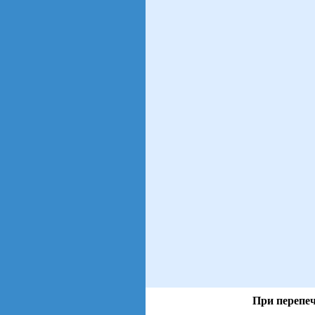
При перепеч
views: 116 | users: 42