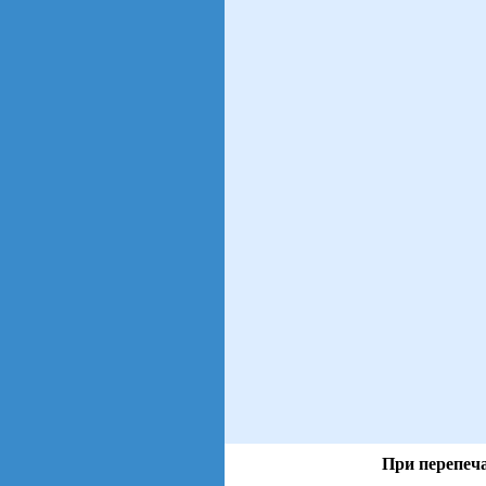
При перепеча
views: 31 | users: 5
gen page: 0.01s