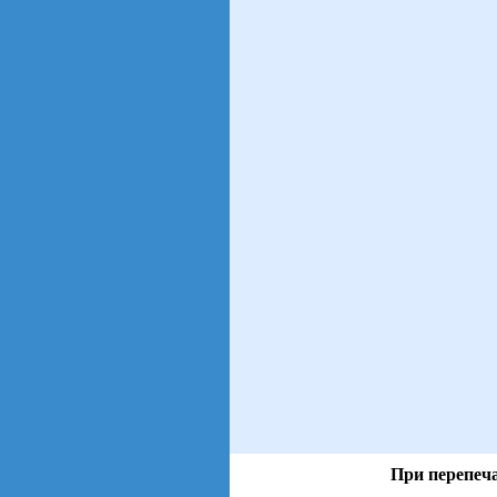
При перепеча
views: 34 | users: 4
gen page: 0.01s