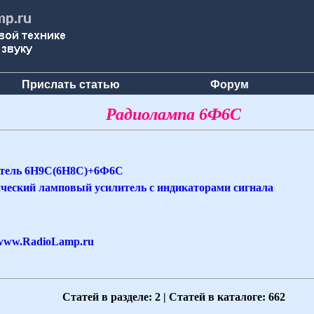
Прислать статью
Форум
Радиолампа 6Ф6С
итель 6Н9С(6Н8С)+6Ф6С
ческий ламповый усилитель с индикаторами сигнала
www.RadioLamp.ru
Статей в разделе: 2 | Статей в каталоге: 662