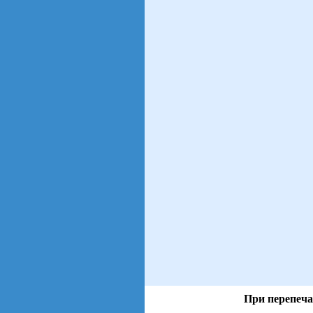
При перепеча
views: 4 | users: 1
gen page: 0.00s