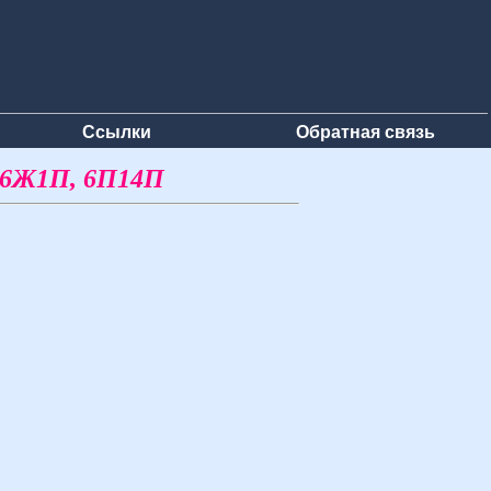
Ссылки
Обратная связь
а 6Ж1П, 6П14П