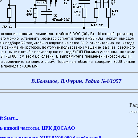
В.Большов, В.Фурин, Радио №4/1957
Рад
ста
 Start...
ь низкой частоты. ЦРК ДОСААФ
ктного лампового УНЧ 5У06.000 без обратной