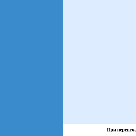
При перепеча
views: 15 | users: 4