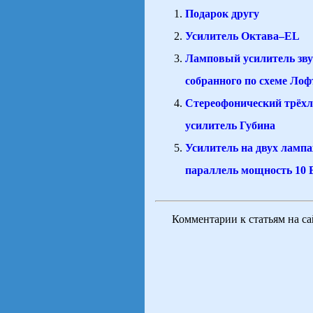
Подарок другу
Усилитель Октава–EL
Ламповый усилитель зву
собранного по схеме Ло
Стереофонический трёх
усилитель Губина
Усилитель на двух ламп
параллель мощность 10 
Комментарии к статьям на с