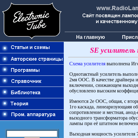
На главную
Присл
SE усилитель 
Схема усилителя
выполнена Иго
Однотактный усилитель выполн
2мя ООС. В качестве драйвера 
включении, снижающем выходно
обусловлено высоким коэффици
Имеются 2е ООС, общая, с втор
1го каскада, линеаризующаяя 
сопротивление и местная, анод
выходного трансформатора обу
лампы при её штатном велючен
Выходная мощность усилителя 7