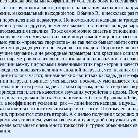
ного каскада реальный коэффициент усиления обычно составляет (
: ток покоя, полоса частот, скорость нарастания выходного напр
ение, максимальный выходной ток. Обычно R
в несколько раз 
a
перечисленных параметров. Но возможности каскада на триоде 
чно страдают другие, не менее важные, то степень свободы ва
автосмещения невелика. То же самое можно сказать в отношении
пы лучше всего «звучат» на грани допустимой мощности рассеяния
льно узких «пределах творчества» не так легко бывает найти о
учетом предыдущего и последующего каскадов. Под оптимальным
учшее звучание, а не рекордные параметры или красивые осцил
ых параметров усилительного каскада и неоднозначность их зави
ляции между цифровыми значениями этих параметров и качеством
одится повышать величину анодной нагрузки, что, начиная с не
рине полосы частот, динамических свойствах каскада, да и коэ
ии нагрузки начинает уменьшаться, поскольку уменьшается ток 
скада при этом резко падает. Таким образом, цена за сверхвысо
риходится платить качеством звучания устройства в целом. Пол
орот, как это должно быть. Это напоминает басню Крылова «Лебед
л), а коэффициент усиления, рак — линейность каскада, а щука...
и находятся в относительном мире и согласии. Поэтому если од
ния, приходится ставить второй. А с целью получения хороших 
кромным усилением, уменьшая величину анодной нагрузки и увел
каде всплывает очень много тонкостей и трудно объяснимых явл
ания.