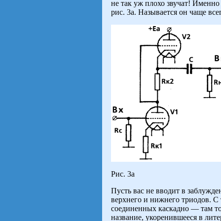
не так уж плохо звучат! Именн
рис. 3а. Называется он чаще все
Рис. 3a
Пусть вас не вводит в заблужд
верхнего и нижнего триодов. С
соединенных каскадно — там то
название, укоренившееся в лит