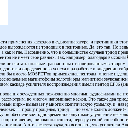
сти применения каскодов в аудиоаппаратуре, и противники этог
ов вырождаются из триодных в пентодные. Да, это так. Но ведь
, а как и где. Несомненно, что в большинстве случаев триод пре
ентод не имеет себе равных. Так, например, благодаря высоким
сли не считать полевые транзисторы с изолированным затвором. 
h, достигли определенного успеха в разработке и внедрении гиб
если бы вместо MOSFET'ов применялись пентоды, многие издели
ссиональные магнитофоны золотой эры магнитной звукозаписи 5
ервом каскаде усилителя воспроизведения имели пентод EF86 (а
тирования осужденных пожизненно многими аудиофилами пенто
рассмотрим, во многом напоминает каскод. Это также два триод
мповый цирк» вызывает у многих скептическую ухмылку, и, навер
человек — прошу прощенья, триод — по земле ходить должен!» Н
ку он обеспечивает одновременное ощутимое улучшение нескол
 сопротивления, широкополосности, перегрузочной способности
 питания. А что касается звука, то все знают, что усилители Aud