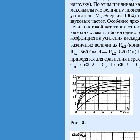
нагрузку). По этим причинам к
максимальную величину произ
усилители. М., Энергия, 1964), 
звуковых частот. Особенно ярко
велика (к такой категории отн
выходных ламп либо на одиноч
коэффициента усиления каскад
различных величинах R
(крив
к2
R
=560 Ом; 4 — R
=820 Ом) Н
к2
к2
приводятся для сравнения пере
C
=5 пФ; 2 — C
=15 пФ; 3 — C
н
н
Рис. 3b