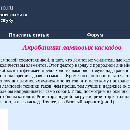
Прислать статью
Форум
Акробатика ламповых каскадов
 ламповой схемотехникой, знают, что ламповые усилительные кас
количеством элементов. Этот фактор наряду с природной линей
е объяснить феномен превосходства лампового звука над транзис
с точки зрения здравого смысла. Кроме того, оно настолько част
х лучших ламповых аудиокомпонентов, что мало кому приходит в
в ламповой техники таков: чем проще, тем лучше и надежнее (к 
вроде бы напрашивается само собой). Итак, посмотрим на обыч
с общим катодом. Резистор анодной нагрузки, резистор катодно
енно, и весь каскад. Точнее, его базовый вариант (рис.1).