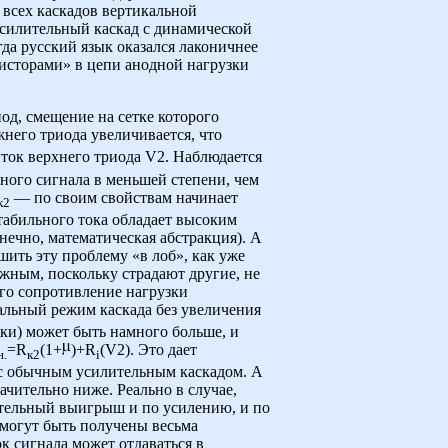
 всех каскадов вертикальной
 усилительный каскад с динамической
гда русский язык оказался лаконичнее
зисторами» в цепи анодной нагрузки
од, смещение на сетке которого
него триода увеличивается, что
т ток верхнего триода V2. Наблюдается
дного сигнала в меньшей степени, чем
— по своим свойствам начинает
к2
стабильного тока обладает высоким
нечно, математическая абстракция). А
шить эту проблему «в лоб», как уже
жным, поскольку страдают другие, не
его сопротивление нагрузки
мальный режим каскада без увеличения
ки) может быть намного больше, и
=R
(1+
)+R
(V2). Это дает
н.
к2
i
с обычным усилительным каскадом. А
ачительно ниже. Реально в случае,
чительный выигрыш и по усилению, и по
 могут быть получены весьма
к сигнала может отдаваться в