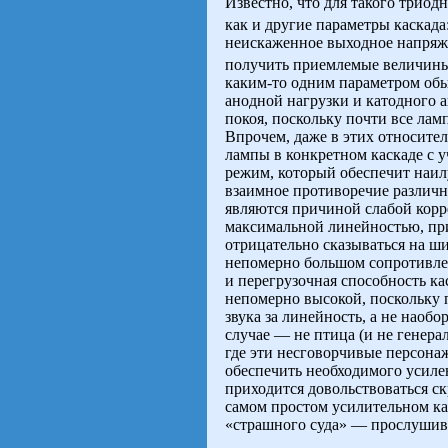
Известно, что для такого триод
как и другие параметры каскада
неискаженное выходное напряж
получить приемлемые величины 
каким-то одним параметром обы
анодной нагрузки и катодного 
покоя, поскольку почти все лам
Впрочем, даже в этих относите
лампы в конкретном каскаде с 
режим, который обеспечит наил
взаимное противоречие различн
являются причиной слабой корре
максимальной линейностью, прих
отрицательно сказываться на ши
непомерно большом сопротивлен
и перегрузочная способность ка
непомерно высокой, поскольку п
звука за линейность, а не наоб
случае — не птица (и не генера
где эти несговорчивые персонаж
обеспечить необходимого усиле
приходится довольствоваться с
самом простом усилительном кас
«страшного суда» — прослушив