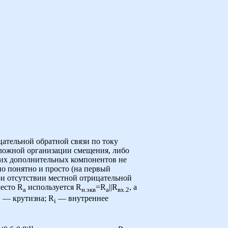
цательной обратной связи по току
 сложной организации смещения, либо
тих дополнительных компонентов не
но понятно и просто (на первый
при отсутствии местной отрицательной
есто R
используется R
=R
||R
, а
a
н.экв
a
вх.2
 — крутизна; R
— внутреннее
i