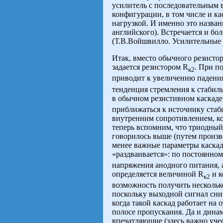
усилитель с последовательным 
конфигурации, в том числе и ка
нагрузкой. И именно это назван
английского). Встречается и бо
(Т.В.Войшвилло. Усилительные у
Итак, вместо обычного резистор
задается резистором R
. При п
к2
приводит к увеличению падения
тенденция стремления к стабиль
в обычном резистивном каскаде
приближаться к источнику стаби
внутренним сопротивлением, кот
теперь вспомним, что триодный 
говорилось выше (путем произв
менее важные параметры каскад
«раздваивается»: по постоянном
напряжения анодного питания, 
определяется величиной R
и к
к2
возможность получить несколь
поскольку выходной сигнал сним
когда такой каскад работает н
полосе пропускания. Да и динам
впечатляющие (здесь важно учес