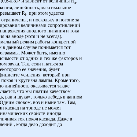
0,6-0,8)
и зависит от величины R
,
a
яжения, линейность, максимальное
превышает R
, при этом удается
i
ограничены, и поскольку в погоне за
рьирования величинами сопротивлений
 напряжения анодного питания и тока
 на аноде (хотя и не всегда).
птимальный режим работы конкретной
 в данном случае понимается тот
лограммы. Может быть, именно
симости от одних и тех же факторов и
 звука. Так, если гнаться за
которого ее значения, будет
ффициенте усиления, который при
покоя и крутизна лампы. Кроме того,
кую линейность оказывается также
учается, что мы платим качеством
ь, рак и щука», только лебедь в данном
 Одним словом, воз и ныне там. Там,
ин каскад на триоде не может
динамических свойств иногда
ичивая ток покоя каскада. Даже в
ений , когда дело доходит до