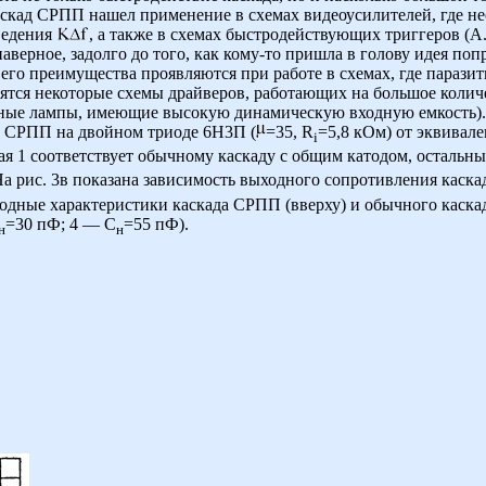
аскад СРПП нашел применение в схемах видеоусилителей, где н
ведения
, a также в схемах быстродействующих триггеров (
наверное, задолго до того, как кому-то пришла в голову идея поп
 его преимущества проявляются при работе в схемах, где паразит
осятся некоторые схемы драйверов, работающих на большое коли
ные лампы, имеющие высокую динамическую входную емкость). Н
а СРПП на двойном триоде 6Н3П (
=35, R
=5,8 кОм) от эквивал
i
ая 1 соответствует обычному каскаду с общим катодом, осталь
а рис. 3в показана зависимость выходного сопротивления каск
ходные характеристики каскада СРПП (вверху) и обычного каска
=30 пФ; 4 — C
=55 пФ).
н
н