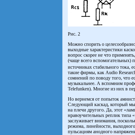
Рис. 2
Можно спорить о целесообразно
выходные характеристики каскод
вопрос скорее не что применять
(чаще всего вспомогательных) п
источниках стабильного тока, е
такие фирмы, как Audio Researc
сомнений по поводу того, что 
музыкальнее. А вспомним профе
Telefunken). Многие из них в п
Но вернемся от попыток амнис
Следующий каскад, который мы 
на плечи другого. Да, этот «ла
нравоучительных реплик типа «
заслуживает внимания, посколь
режима, линейности, выходного
пульсациям анодного напряжения