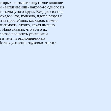
которых оказывает ощутимое влияние
ри «вытягивании» какого-то одного из
о замкнутого круга. Ведь до сих пор
каде? Это, конечно, идет в разрез с
ства простейших каскадов, можно
висимости оттого, какая именно
 Надо сказать, что всего их
т резко повысить усиление и
е в теле- и радиоприемных
йствах усиления звуковых частот