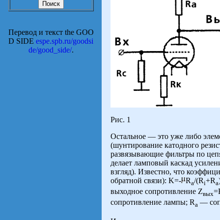
Перевод и текст the GOO
D SIDE
espe.spb.ru/goodsi
de/good_side/
.
Рис. 1
Остальное — это уже либо элем
(шунтирование катодного резис
развязывающие фильтры по цепя
делает ламповый каскад усилени
взгляд). Известно, что коэффиц
обратной связи):
K=-
R
/(R
+R
a
i
a
выходное сопротивление Z
=
вых
сопротивление лампы; R
— соп
a