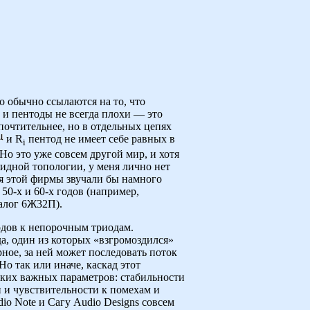
о обычно ссылаются на то, что
 и пентоды не всегда плохи — это
дпочтительнее, но в отдельных цепях
и R
пентод не имеет себе равных в
i
Но это уже совсем другой мир, и хотя
ридной топологии, у меня лично нет
я этой фирмы звучали бы намного
0-х и 60-х годов (например,
налог 6Ж32П).
дов к непорочным триодам.
а, один из которых «взгромоздился»
ное, за ней может последовать поток
о так или иначе, каскад этот
ьких важных параметров: стабильности
 и чувствительности к помехам и
io Note и Сагу Audio Designs совсем