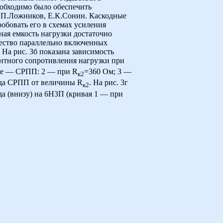
еобходимо было обеспечить
А.П.Ложников, Е.К.Сонин. Каскодные
робовать его в схемах усиления
ная емкость нагрузки достаточно
чество параллельно включенных
а рис. 3б показана зависимость
ентного сопротивления нагрузки при
ные — СРПП: 2 — при R
=360 Ом; 3 —
к2
ада СРПП от величины R
. На рис. 3г
к2
да (внизу) на 6Н3П (кривая 1 — при