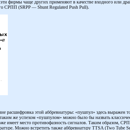
о эти фирмы чаще других применяют в качестве входного или др
го СРПП (SRPP — Shunt Regulated Push Pull).
ение расшифровка этой аббревиатуры: «пушпул» здесь выражен т
 таким же успехом «пушпулом» можно было бы назвать классичес
же имеет место противофазность сигналов. Таким образом, СРП
ературе. Можно встретить также аббревиатуру TTSA (Two Tube Se