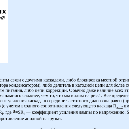
енты связи с другими каскадами, либо блокировка местной отри
тора конденсатором), либо делитель в катодной цепи для более
м питания, либо цепи коррекции. Обычно даже наличие всех э
я намного сложнее, чем то, что мы видим на рис.1. Все предель
иент усиления каскада в середине частотного диапазона равен (
)
(с учетом входного сопротивления следующего каскада R
вм
вх.2
R
, где
=SR
— коэффициент усиления лампы по напряжению; S
i
i
ротивление анодной нагрузки.