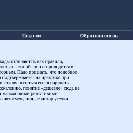
Ссылки
Обратная связь
кады отличаются, как правило,
ностью ламп обычно и приводится в
торным. Надо признать, что подобное
о подтверждается на практике при
 голову пытаться его оспаривать.
сожалению, понятие «дешевле» сюда не
ный маломощный резистивный
го автосмещения, резистор утечки