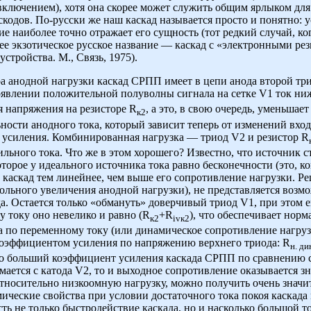
включением), хотя она скорее может служить общим ярлыком для
скодов. По-русски же наш каскад называется просто и понятно:
ие наиболее точно отражает его сущность (тот редкий случай, ко
лее экзотическое русское название — каскад с «электронными ре
стройства. М., Связь, 1975).
а анодной нагрузки каскад СРПП имеет в цепи анода второй три
оявлении положительной полуволны сигнала на сетке V1 ток ниж
 напряжения на резисторе R
, а это, в свою очередь, уменьшае
к2
ности анодного тока, который зависит теперь от изменений вхо
 усиления. Комбинированная нагрузка — триод V2 и резистор R
льного тока. Что же в этом хорошего? Известно, что источник 
орое у идеального источника тока равно бесконечности (это, ко
каскад тем линейнее, чем выше его сопротивление нагрузки. Ре
ольного увеличения анодной нагрузки), не представляется возмо
а. Остается только «обмануть» доверчивый триод V1, при этом 
у току оно невелико и равно (R
+R
), что обеспечивает нор
к2
ivк2
а по переменному току (или динамическое сопротивление нагруз
оэффициентом усиления по напряжению верхнего триода: R
н. ди
ко больший коэффициент усиления каскада СРПП по сравнению 
ается с катода V2, то и выходное сопротивление оказывается зн
а относительно низкоомную нагрузку, можно получить очень зна
ические свойства при условии достаточного тока покоя каскада
ть не только быстродействие каскада, но и насколько большой то