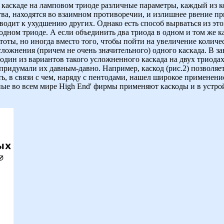
 каскаде на ламповом триоде различные параметры, каждый из 
ства, находятся во взаимном противоречии, и излишнее рвение п
одит к ухудшению других. Однако есть способ вырваться из этог
одном триоде. А если объединить два триода в одном и том же кас
оты, но иногда вместо того, чтобы пойти на увеличение количе
ложнения (причем не очень значительного) одного каскада. В за
один из вариантов такого усложненного каскада на двух триодах.
придумали их давным-давно. Например, каскод (рис.2) позволяе
, в связи с чем, наряду с пентодами, нашел широкое применени
ные во всем мире High End' фирмы применяют каскоды и в устро