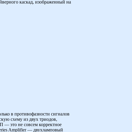
айверного каскад, изображенный на
олько в противофазности сигналов
кую схему из двух триодов,
П — это не совсем корректное
ries Amplifier — двухламповый