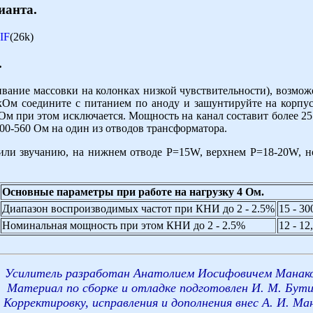
ианта.
IF
(26k)
.
ивание массовки на колонках низкой чувствительности), возмо
 кОм соедините с питанием по аноду и зашунтируйте на корпу
Ом при этом исключается. Мощность на канал составит более 25
500-560 Ом на один из отводов трансформатора.
ли звучанию, на нижнем отводе Р=15W, верхнем Р=18-20W, но к
Основные параметры при работе на нагрузку 4 Ом.
Диапазон воспроизводимых частот при КНИ до 2 - 2.5%
15 - 30
Номинальная мощность при этом КНИ до 2 - 2.5%
12 - 12
Усилитель разработан
Анатолием Иосифовичем Манак
Материал по сборке и отладке подготовлен
И. М. Бут
Корректировку, исправления и дополнения внес А. И. Ма