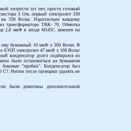
кой хитрости тут нет, просто готовый
зистора 3 Ом, первый электролит 330
 на 350 Вольт. Параллельно каждому
 из трансформатора ТВК- 70. Обмотка
ор 2,0 мкФ в аноде 6П45С заменен на
о ему бумажный 10 мкФ х 300 Вольт. В
ке 6Э5П электролит 47 мкФ х 160 Вольт
ный конденсатор долго подбирался из
ешено было остановиться на бумажном
ы боковые "пробки". Конденсатор был
0 С?. Нитки после проварки удалять не
сели были домотаны дополнительной