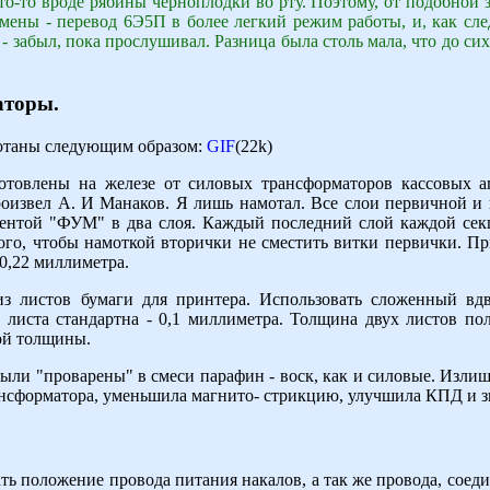
о-то вроде рябины черноплодки во рту. Поэтому, от подобной з
мены - перевод 6Э5П в более легкий режим работы, и, как сле
- забыл, пока прослушивал. Разница была столь мала, что до сих
аторы.
отаны следующим образом:
GIF
(22k)
отовлены на железе от силовых трансформаторов кассовых а
роизвел А. И Манаков. Я лишь намотал. Все слои первичной и
 лентой "ФУМ" в два слоя. Каждый последний слой каждой се
ого, чтобы намоткой вторички не сместить витки первички. П
0,22 миллиметра.
из листов бумаги для принтера. Использовать сложенный в
листа стандартна - 0,1 миллиметра. Толщина двух листов пол
ой толщины.
ыли "проварены" в смеси парафин - воск, как и силовые. Изли
ансформатора, уменьшила магнито- стрикцию, улучшила КПД и з
ь положение провода питания накалов, а так же провода, соед