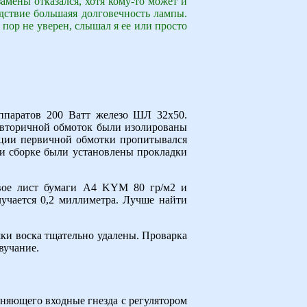
амены отказался, хотя кому-то может и
дствие большаяя долговечность лампы.
 пор не уверен, слышал я ее или просто
ппаратов 200 Ватт железо ШЛ 32х50.
 вторичной обмоток были изолированы
кции первичной обмотки пропитывался
ри сборке были установлены прокладки
двое лист бумаги А4 KYM 80 гр/м2 и
учается 0,2 миллиметра. Лучше найти
шки воска тщательно удалены. Проварка
вучание.
иняющего входные гнезда с регулятором