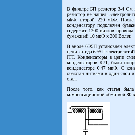
В фильтре БП резистор 3-4 Ом 
резистор не нашел. Электроли
мkФ, второй 220 мkФ. После 
конденсатору подключен бумаж
содержит 1200 витков провода
бумажный 10 мкФ х 300 Вольт.
В аноде 6Э5П установлен элект
цепи катода 6Э5П электролит 47
ITT. Конденсаторы в цепи сме
конденсаторов К71, были попр
конденсаторе 0,47 мкФ. С кон
обмотан нитками в один слой и 
стал.
После того, как статья был
компенсационной обмоткой 80 ви