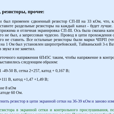
 резисторы, прочее:
ти был применен сдвоенный резистор СП-III на 33 кОм, что, к
ставите раздельные резисторы на каждый канал - будет лучше
прижима и отличная экранировка СП-III. Ось была смазана капе
того не был, а запрессован чудесно. Провод в цепи прохождения
го не ставить. Все остальные резисторы были марки ЧПРП (чт
на 1 Ом был установлен ширпотребовский, Тайваньский 3-х Ват
звуке я не заметил.
еточного напряжения 6П45С таким, чтобы напряжение в контро
выставились следующим образом:
 -49-50 В, сетка 2+257, катод + 0,167 В;
+111 В, катод +1,47 +1,49 В;
ние 8 кОм
катоде 60 Ом.
нить резистор в цепи экранной сетки на 36-39 кОм и заново из
езистора в экранной сетки и контрольного прослушивания, пок