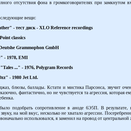
олного отсутствия фона в громкоговорителях при замкнутом 
 следующие вещи:
ather" - тест диск - XLO Reference recordings
oint classics
4, Deutshe Grammophon GmbH
e" - 1978, EMI
"Tales ..." - 1976, Polygram Records
zz" - 1980 Jet Ltd.
джаз, блюзы, баллады. Кстати и мистика Парсонса, звучит оче
казочно, фантастично, но не чувствуется та агрессия, которая ем
ебенка.
ыло подобрать сопротивление в аноде 6Э5П. В результате, 
звуку, на мой вкус, несколько не хватало агрессии. Посеребре
воначально использовался, я заменил на провод от центральной