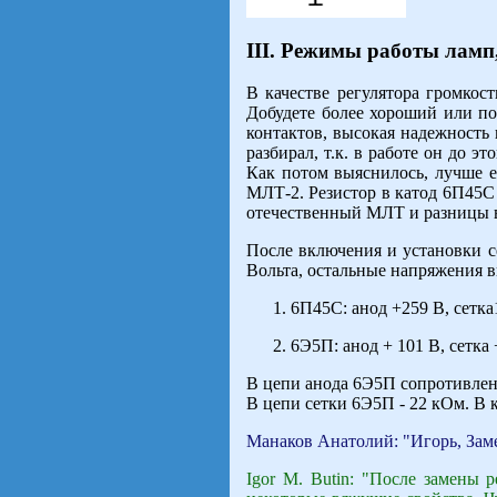
III. Режимы работы ламп,
В качестве регулятора громкос
Добудете более хороший или по
контактов, высокая надежность 
разбирал, т.к. в работе он до э
Как потом выяснилось, лучше е
МЛТ-2. Резистор в катод 6П45С 
отечественный МЛТ и разницы в 
После включения и установки с
Вольта, остальные напряжения 
6П45С: анод +259 В, сетка1
6Э5П: анод + 101 В, сетка 
В цепи анода 6Э5П сопротивле
В цепи сетки 6Э5П - 22 кОм. В 
Манаков Анатолий: "Игорь, Заме
Igor M. Butin: "После замены р