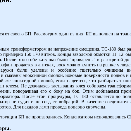
я от своего БП. Рассмотрим один из них. БП выполнен на тран
ьным трансформатором на напряжение смещения, ТС-180 был раз
 примерно 150-170 витков. Концы заводской обмотки 11'-12' бы
 После этого обе катушки были "проварены" в разогретой до 7
рафин продается в аптеках, воск можно купить на рынке у люд
наружи были удалены и особенно тщательно очищены вн
и смазаны эпоксидной смолой. Боковые поверхности подков и
 же эпоксидной смолой, если надеетесь, что разбирать тран
ан клеем. Не дожидаясь застывания клея собираем трансформ
емени, поворачивая его с боку на бок. Этим добиваемся пр
рматора. После этой процедуры, ТС-180 оставляется до пол
атор не гудит и не создает вибраций. В качестве соединител
ротов. Для накалов ламп провода попарно скручены.
струкции БП не производилось. Конденсаторы использовались С
оры.