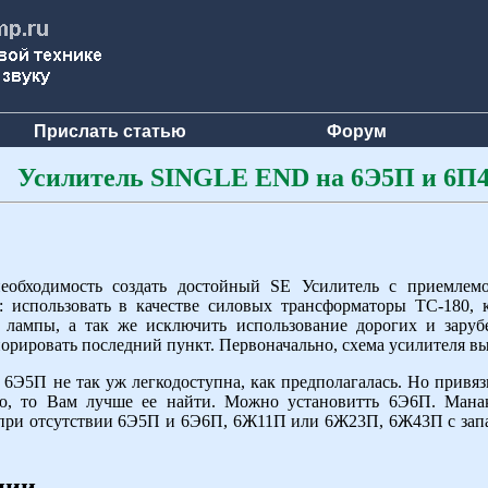
Прислать статью
Форум
У
силитель
SINGLE END на 6Э5П и 6П
необходимость создать достойный SE Усилитель с приемлем
 использовать в качестве силовых трансформаторы ТС-180, к
 лампы, а так же исключить использование дорогих и зару
орировать последний пункт. Первоначально, схема усилителя вы
6Э5П не так уж легкодоступна, как предполагалась. Но привяз
ю, то Вам лучше ее найти. Можно установитть 6Э6П. Манак
 при отсутствии 6Э5П и 6Э6П, 6Ж11П или 6Ж23П, 6Ж43П с зап
ции.