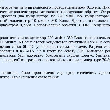
изготовлен из манганинового провода диаметром 0,15 мм. Ника
тические конденсаторы расположены следующим образом. От ре
дросселя два конденсатора по 220 мkФ. Все конденсаторы
ный конденсатор 10 мкФ х 300 Вольт. Дроссель изготовлен
 диаметром 0,2 мм. Сопротивление обмотки 31 Ом. Конденсат
ролитический конденсатор 220 мкФ х 350 Вольт и параллельн
00 мкФ х 16 Вольт, второй конденсатор бумажный 4 мкФ. В сет
щения сетки 6П45С установлены согласно схеме. Разделитель
обованы и К73-11А, но в итоге по совету А.И. Манакова р
денсатора был аккуратно бокорезами скушен корпус. Удален
"проварен" в парафино - восковой смеси при температуре 70-8
а написана, было произведено еще одно изменение. Дрос
тков. Его включение стало таким: