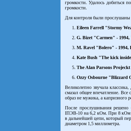
громкости. Удалось добиться п
громкости.
Для контроля были прослушаны
Eileen Farrell "Stormy We
G. Bizet "Carmen" - 1994, P
M. Ravel "Bolero" - 199
Kate Bush "The kick insid
The Alan Parsons Projeckt 
Ozzy Osbourne "Blizzard O
Великолепно звучала классика, 
смазал общее впечатление. Все с
образ не мужика, а капризного р
После прослушивания решено б
IПЭВ-10 на 6,2 кОм. При 8 кОм 
в дальнейшей цепи, который пер
диаметром 1,5 миллиметра.