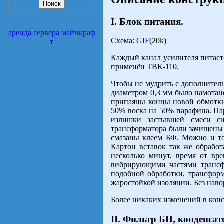
I. Блок питания.
аренда сервера майнкраф
Схема:
GIF
(20k)
т
Каждый канал усилителя питаетс
применён ТВК-110.
Чтобы не мудрить с дополнител
диаметром 0,3 мм было намотано
припаяны концы новой обмотки.
50% воска на 50% парафина. Па
излишки застывшей смеси с
трансформатора были зачищены 
смазаны клеем БФ. Можно и той
Картон вставок так же обработ
несколько минут, время от вр
вибрирующими частями трансфо
подобной обработки, трансформ
жаростойкой изоляции. Без наво
Более никаких изменений в кон
II. Фильтр БП, конденсат