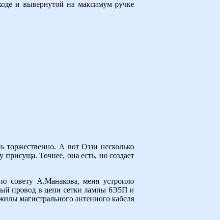
входе и вывернутой на максимум ручке
нь торжественно. А вот Оззи несколько
у присуща. Точнее, она есть, но создает
по совету А.Манакова, меня устроило
нный провод в цепи сетки лампы 6Э5П и
 жилы магистрального антенного кабеля