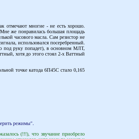
ак отмечают многие - не есть хорошо.
. Мне же понравилась большая площадь
лькой часового масла. Сам резистор не
 сигнала, использовался посеребренный.
о под руку попадет), в основном МЛТ,
тный, хотя до этого стоял 2-х Ваттный
льной точке катода 6П45С стало 0,165
мерить режимы".
азалось (!!!), что звучание приобрело