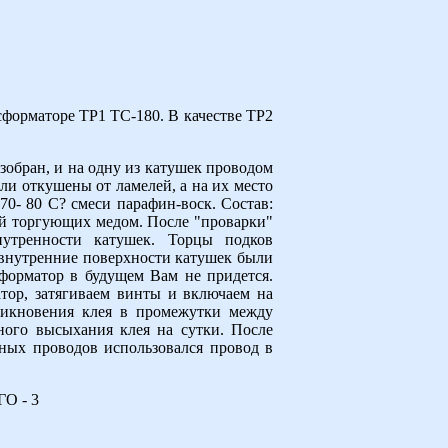
сформаторе ТР1 ТС-180. В качестве ТР2
обран, и на одну из катушек проводом
ли откушены от ламелей, а на их место
0- 80 С? смеси парафин-воск. Состав:
ей торгующих медом. После "проварки"
утренности катушек. Торцы подков
 внутренние поверхности катушек были
сформатор в будущем Вам не придется.
атор, затягиваем винты и включаем на
оникновения клея в промежутки между
ного высыхания клея на сутки. После
ьных проводов использовался провод в
ГО - 3