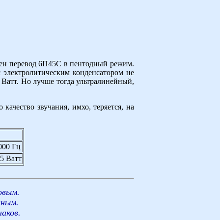
жен перевод 6П45С в пентодный режим.
с электролитическим конденсатором не
 Ватт. Но лучше тогда ультралинейный,
ачество звучания, имхо, теряется, на
000 Гц
,5 Ватт
овым
.
иным
.
наков.