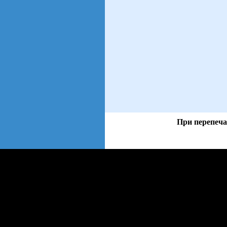
При перепеча
views: 8 | users: 1
gen page: 0.01s
web3