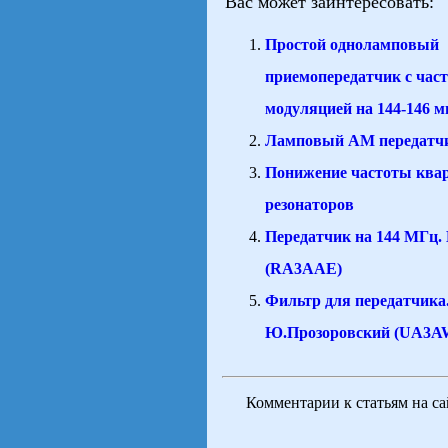
Вас может заинтересовать:
Простой одноламповый
приемопередатчик с час
модуляцией на 144-146 м
Ламповый АМ передатчи
Понижение частоты ква
резонаторов
Передатчик на 144 МГц.
(RA3AAE)
Фильтр для передатчика
Ю.Прозоровский (UA3A
Комментарии к статьям на с