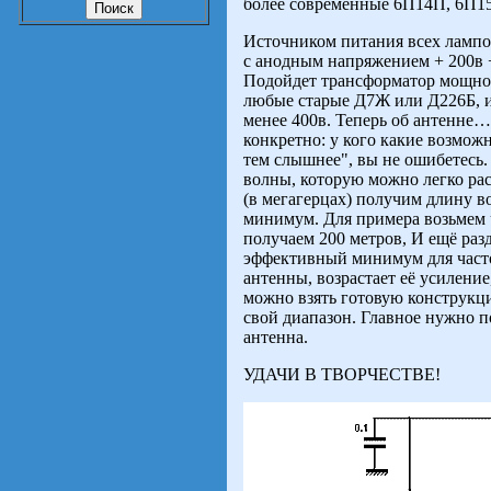
более современные 6П14П, 6П1
Источником питания всех лампо
с анодным напряжением + 200в + 
Подойдет трансформатор мощнос
любые старые Д7Ж или Д226Б, 
менее 400в. Теперь об антенне…В
конкретно: у кого какие возможн
тем слышнее", вы не ошибетесь
волны, которую можно легко рас
(в мегагерцах) получим длину во
минимум. Для примера возьмем ч
получаем 200 метров, И ещё разд
эффективный минимум для часто
антенны, возрастает её усиление
можно взять готовую конструкци
свой диапазон. Главное нужно п
антенна.
УДАЧИ В ТВОРЧЕСТВЕ!