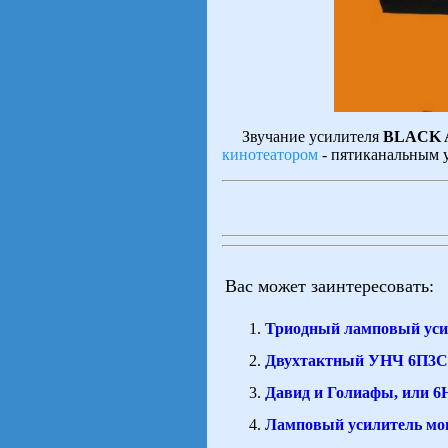
Звучание усилителя
BLACK 
кинотеатором
- пятиканальным у
Вас может заинтересовать:
Триодный ламповый ус
Двухтактный УНЧ 6П3С
Давид и Голиафы, или 
Ламповый усилитель мо