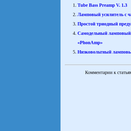
Tube Bass Preamp V. 1.3
Ламповый усилитель с ч
Простой триодный преду
Самодельный ламповый 
«PhonAmp»
Низковольтный лампов
Комментарии к статья