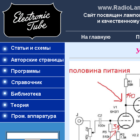
На главную
П
У