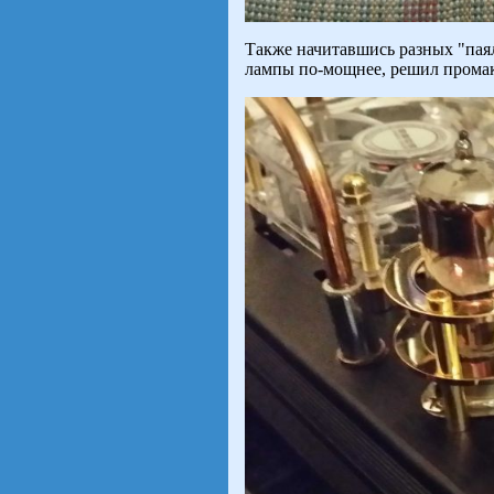
Также начитавшись разных "пая
лампы по-мощнее, решил промаке