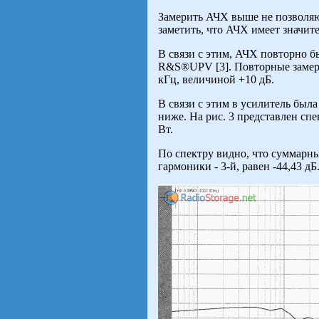
Замерить АЧХ выше не позволя
заметить, что АЧХ имеет значи
В связи с этим, АЧХ повторно б
R&S®UPV [3]. Повторные замеры
кГц, величиной +10 дБ.
В связи с этим в усилитель был
ниже. На рис. 3 представлен сп
Вт.
По спектру видно, что суммарн
гармоники - 3-й, равен -44,43 дБ