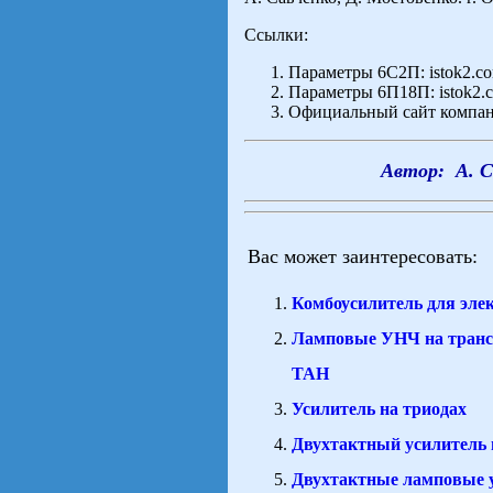
Ссылки:
Параметры 6С2П: istok2.com
Параметры 6П18П: istok2.c
Официальный сайт компани
Автор: А. С
Вас может заинтересовать:
Комбоусилитель для эле
Ламповые УНЧ на тран
ТАН
Усилитель на триодах
Двухтактный усилитель
Двухтактные ламповые 