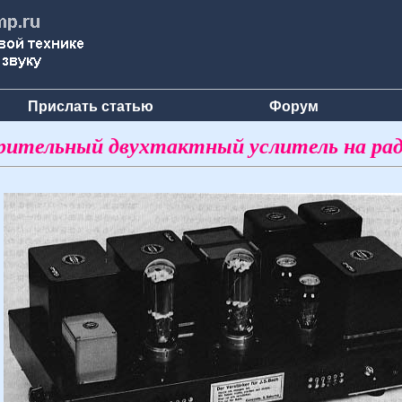
Прислать статью
Форум
рительный двухтактный услитель на рад