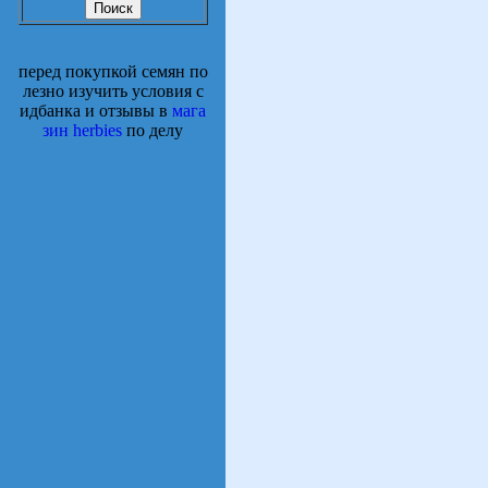
перед покупкой семян по
лезно изучить условия с
идбанка и отзывы в
мага
зин herbies
по делу