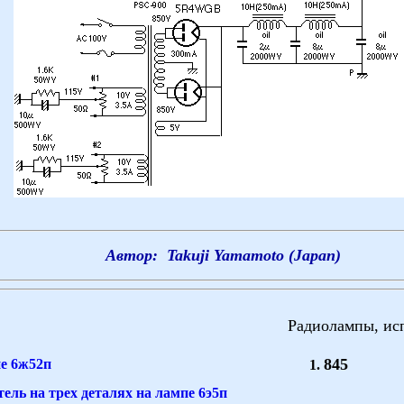
Автор: Takuji Yamamoto (Japan)
Радиолампы, исп
845
пе 6ж52п
ль на трех деталях на лампе 6э5п