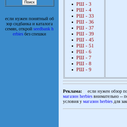
РШ
-
3
РШ
-
4
РШ
-
3
3
если нужен понятный об
РШ
-
3
6
зор сидбанка и каталога
РШ
-
3
7
семян, открой
seedbank h
РШ
-
39
erbies
без спешки
РШ
-
45
РШ
-
5
1
РШ
-
6
РШ
-
7
РШ
-
8
РШ
-
9
Реклама:
если нужен обзор по с
магазин herbies
внимательно -- п
условия у
магазин herbies
для зак