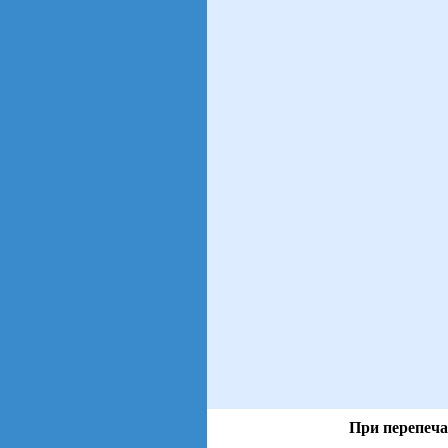
При перепеча
views: 5 | users: 4