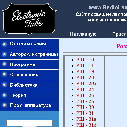
На главную
Присл
Раз
РШ
- 10
РШ
- 1
1
РШ
- 1
9
РШ
-
2
0
РШ
-
2
0а
РШ
- 24
РШ
-
25
РШ
-
26
РШ
-
3
0
РШ
-
3
1
РШ
-
3
1а
РШ
-
3
1б