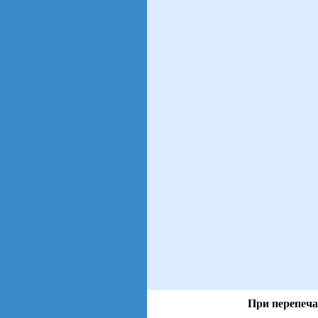
При перепеча
views: 2 | users: 1
gen page: 0.01s