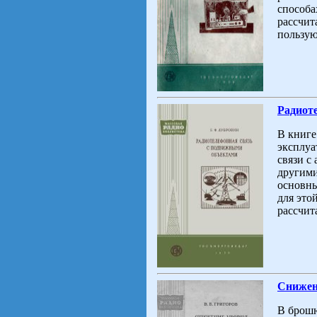
способа
рассчит
пользую
Радиот
В книге
эксплуа
связи с
другими
основны
для это
рассчит
Снижен
В брошю