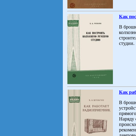
Как по
В брошю
колхозн
строите
студии.
Как ра
В брошю
устройс
прямого
Наряду 
происхо
рекомен
ламповы