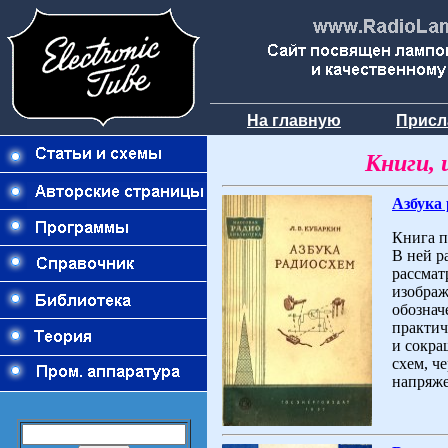
На главную
Присл
Книги, 
Азбука
Книга п
В ней р
рассмат
изображ
обознач
практи
и сокра
схем, ч
напряже