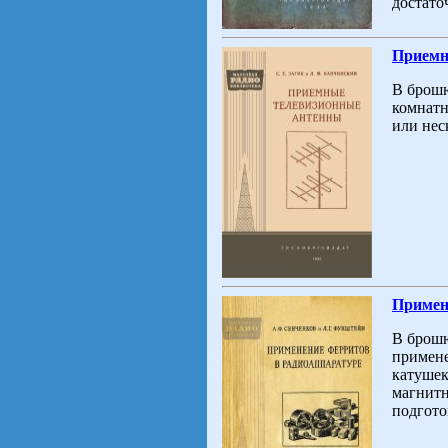
достато
Приемн
В брошю
комнатн
или нес
Примен
В брошю
примене
катушек
магнитн
подгото