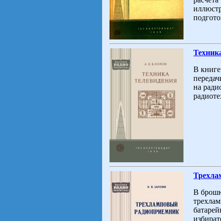
иллюст
подгото
Техник
В книге
передач
на ради
радиоте
Трехла
В брош
трехлам
батарей
избират