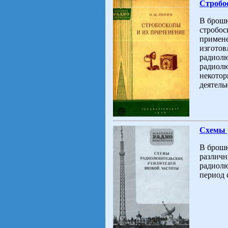
Стробо
В брошю
стробос
примене
изготов
радиолю
радиолю
некотор
деятель
Схемы 
В брошю
различн
радиолю
период с