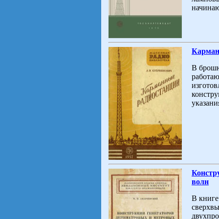
начина
Карман
В брошю
работаю
изготов
констру
указани
Констр
волн
В книге
сверхвы
двухпро