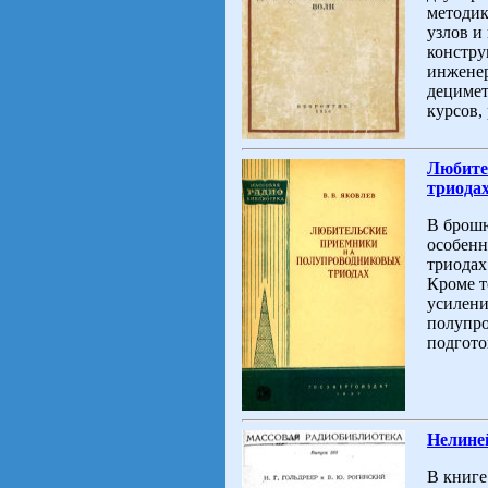
методик
узлов и
констру
инженер
децимет
курсов,
Любите
триода
В брошю
особенн
триодах
Кроме т
усилени
полупро
подгото
Нелине
В книге