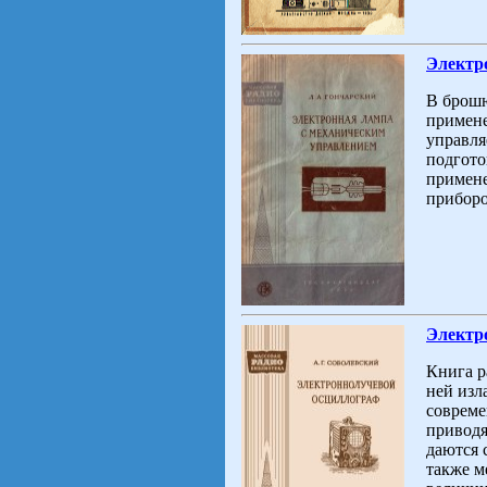
Электр
В брошю
примене
управля
подгото
примене
приборо
Электр
Книга р
ней изл
совреме
приводя
даются 
также м