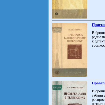
Приста
В брошю
радиолю
к детек
громкос
Провер
В брошю
таблиц 
распрос
различн