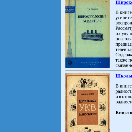
Широкоп
В книге
усилите
воспрои
Рассмат
их улуч
позволя
предназ
телевид
Содержа
также п
связанно
Школьн
В книге
радиост
изготов
радиост
Книга 