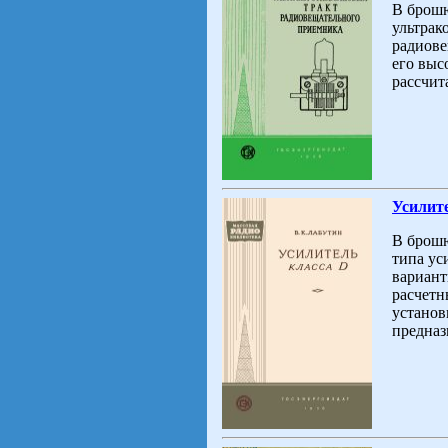
В брошю
ультрак
радиове
его выс
рассчит
Усилите
В брошю
типа ус
вариант
расчетн
установ
предназ