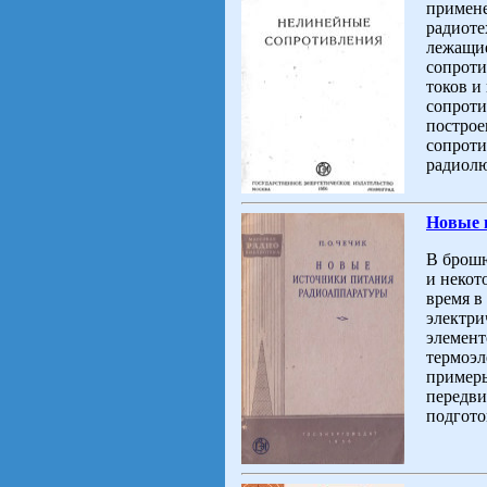
примене
радиоте
лежащие
сопроти
токов и
сопроти
построе
сопроти
радиолю
Новые 
В брошю
и некот
время в
электри
элемент
термоэл
примеры
передви
подгото