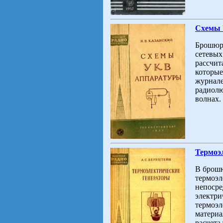
Схемы 
Брошюра
сетевых
рассчит
которые
журнале
радиолю
волнах.
Термоэ
В брошю
термоэл
непосре
электри
термоэл
материа
расчета