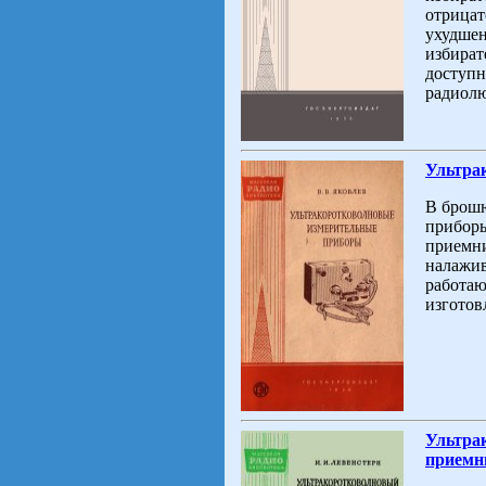
отрицат
ухудшен
избират
доступн
радиол
Ультра
В брошю
приборы
приемни
налажив
работаю
изготов
Ультра
приемн