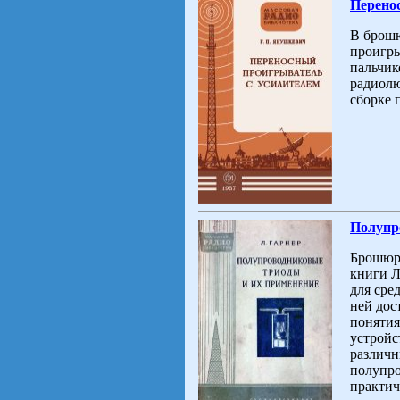
Перено
В брош
проигры
пальчик
радиолю
сборке 
Полупр
Брошюра
книги Л
для сре
ней дос
понятия
устройс
различн
полупро
практич