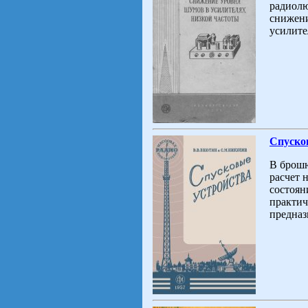
радиолю
снижени
усилите
Спуско
В брошю
расчет 
состоян
практич
предназ