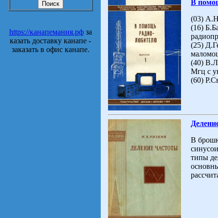
В помо
(03) А.
(16) Б.
https://канапемания.рф
за
радиоп
казать доставку канапе -
(25) Д.
заказать в офис канапе.
маломо
(40) В.
Мгц с у
(60) Р.
Делени
В брошю
синусои
типы де
основны
рассчит