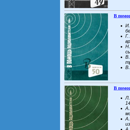
В помо
И
б
Г
в
Н.
с
В
т
В
В помо
Л
1
А
м
А
и
А