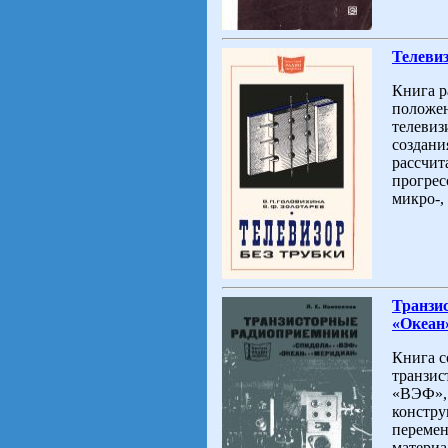
Телевиз
Книга р
положен
телевиз
создани
рассчит
прогрес
микро-,
Транзи
«Океан»
Книга с
транзис
«ВЭФ», 
констру
перемен
материа