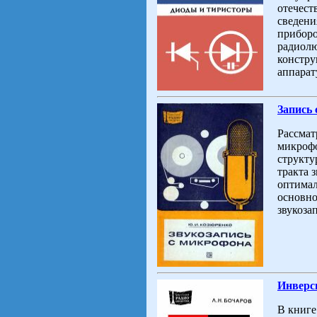
отечест
сведени
приборо
радиолю
констру
аппарат
Запись
Рассмат
микрофо
структу
тракта 
оптимал
основно
звукоза
Инверс
В книге