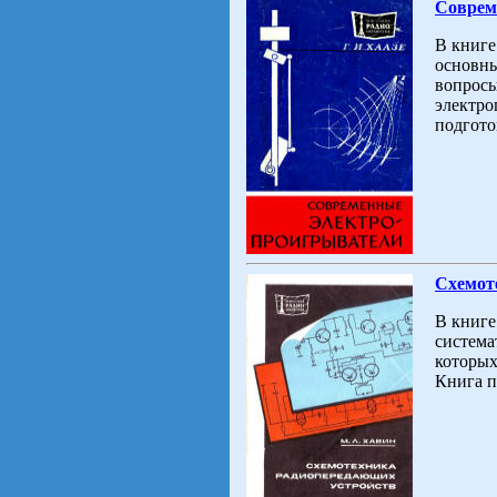
Соврем
В книге
основны
вопросы
электро
подгото
Схемот
В книге
система
которых
Книга п