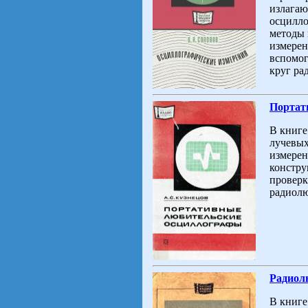
излагаю
осцилло
методы 
измерен
вспомог
круг ра
Портат
В книге
лучевых
измерен
констру
проверк
радиолю
Радиол
В книге