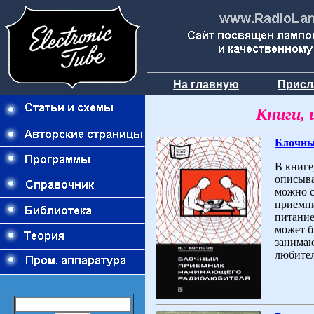
На главную
Присл
Книги, 
Блочны
В книге
описыва
можно с
приемни
питание
может б
занимаю
любител