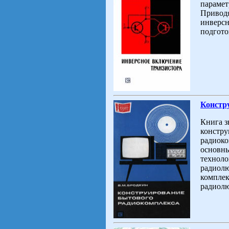
парамет
Приводя
инверсн
подгото
Констр
Книга з
констру
радиоко
основны
техноло
радиолю
комплек
радиолю