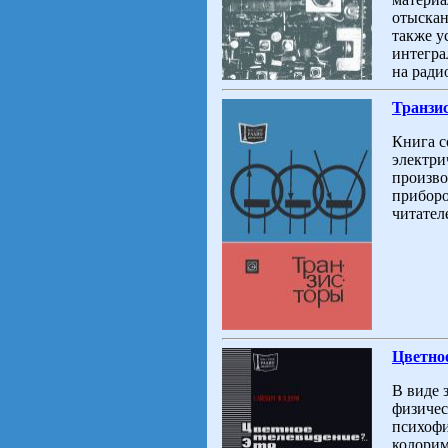
отыскан
также у
интегра
на ради
Транзи
Книга с
электри
произво
приборо
читател
Цветное
В виде 
физичес
психофи
колорим