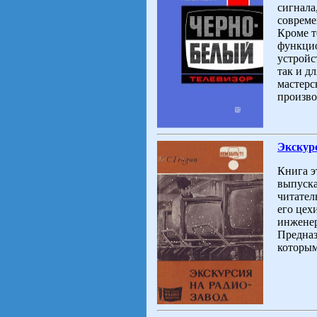
сигнала
совреме
Кроме т
функцио
устройс
так и д
мастерс
произво
Экскурс
Книга э
выпуска
читател
его цех
инженер
Предназ
которым