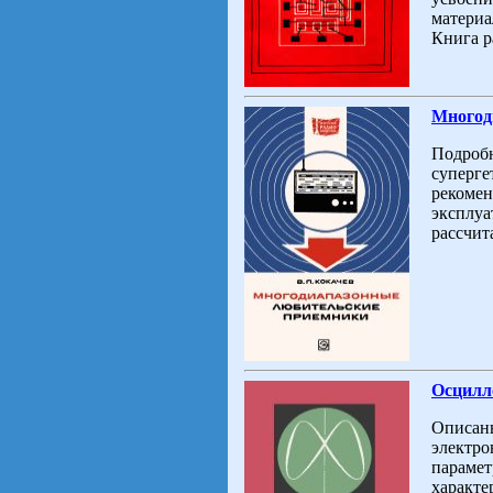
материа
Книга р
Многод
Подробн
суперге
рекомен
эксплуа
рассчит
Осцилло
Описаны
электро
парамет
характе