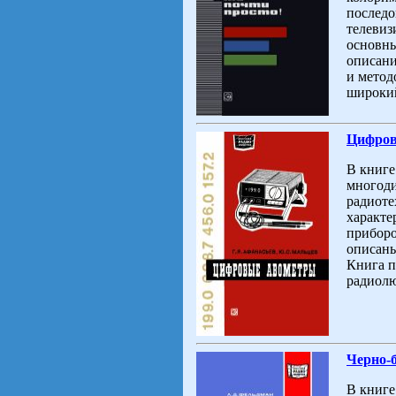
последо
телевиз
основны
описани
и метод
широкий
Цифров
В книге
многод
радиоте
характе
приборо
описаны
Книга п
радиолю
Черно-
В книге