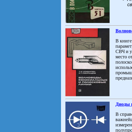
с
Волнов
В книге
парамет
СВЧ и у
место о
полоско
использ
промыш
предназ
Диоды 
В справ
важнейш
измерен
полупро