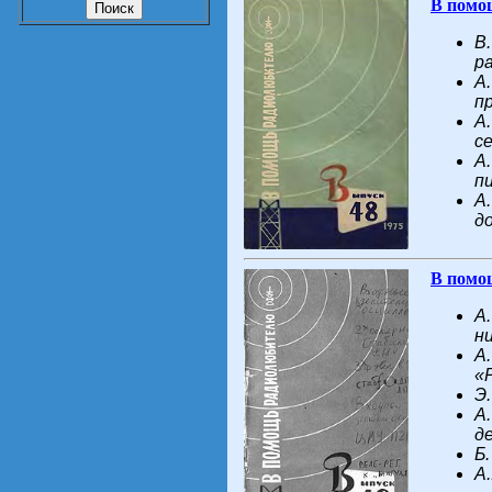
В помо
В
р
А
п
А
с
А
п
A
д
В помо
А
н
А
«
Э
А
д
Б
A.