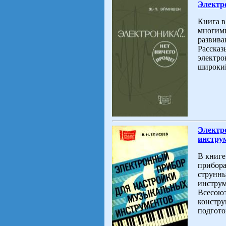
Электро
Книга в
многими
развива
Рассказ
электро
широкий
Электр
инстру
В книге
прибора
струнны
инструм
Всесоюз
констру
подгото