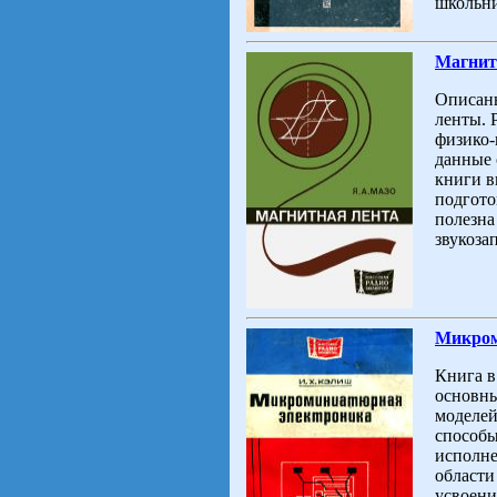
школьни
Магнитн
Описаны
ленты. 
физико-
данные 
книги в
подгото
полезна
звукоза
Микром
Книга в
основны
моделей
способы
исполне
области
усвоени