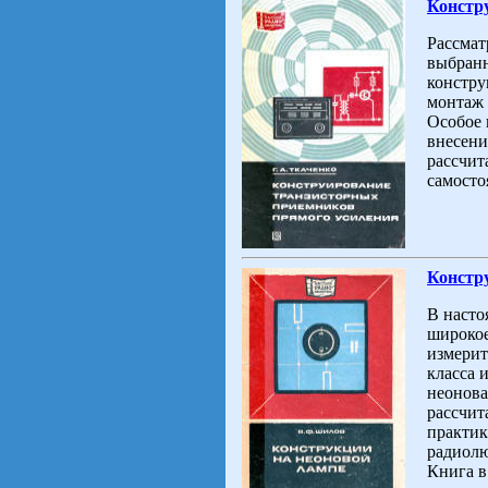
Констр
Рассмат
выбранн
констру
монтаж 
Особое 
внесени
рассчит
самосто
Констру
В насто
широкое
измерит
класса 
неонова
рассчит
практик
радиолю
Книга в