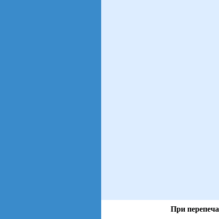
При перепеча
views: 6 | users: 2
gen page: 0.01s