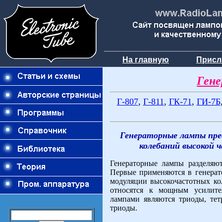
На главную
Присл
Ген
Г-807
,
Г-811
,
ГК-71
,
ГИ-7Б
Генераторные лампы пред
колебаний высокой 
Генераторные лампы разделяют
Первые применяются в генерато
модуляции высокочастотных к
относятся к мощным усилите
лампами являются триоды, те
триоды.