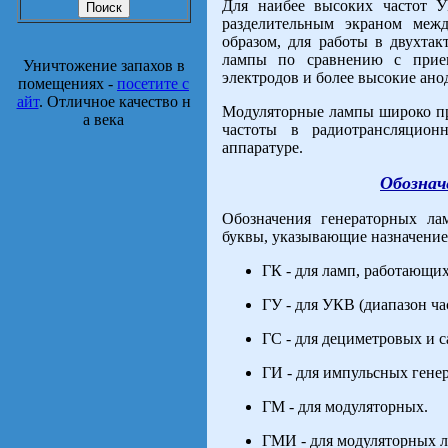
Для наибее высоких частот 
разделительным экраном меж
образом, для работы в двухтак
лампы по сравнению с прие
Уничтожение запахов в
электродов и более высокие ан
помещениях -
посетите с
айт
. Отличное качество н
Модуляторные лампы широко пр
а века
частоты в радиотрансляцио
аппаратуре.
Обознач
Обозначения генераторных ла
буквы, указывающие назначение
ГК - для ламп, работающих
ГУ - для УКВ (диапазон час
ГС - для дециметровых и 
ГИ - для импульсных гене
ГМ - для модуляторных.
ГМИ - для модуляторных 