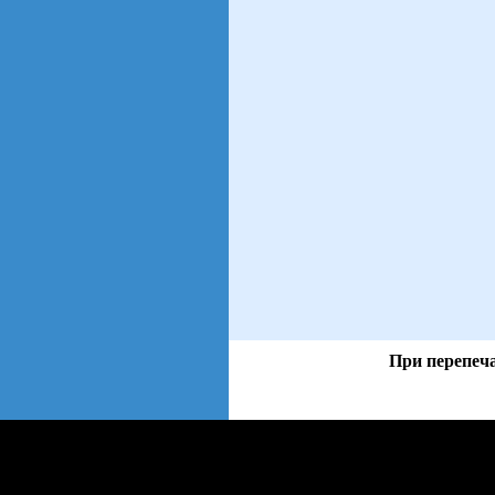
При перепеча
views: 26 | users: 4
web3