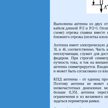
Выполнена антенна из двух от
кабеля длиной Р/2 и Р/2+l. Опл
схеме) отрезка спаяны вместе
ближнего отрезка (оплетка изолир
Антенна имеет электрическую дли
3L и 4L соответственно. Часть 
неизлучающая, служит для дост
фидером. При строгой симмет
пучность тока, и ток на внешн
антенна симметрируется. Входн
и может быть согласовано со в
КПД антенны - от единиц проц
Поэтому антенна не может и
низкочастотных диапазонах м
больше 0,35L антенна перес
ограничения и из желаемого 
задаться периметром рамки.