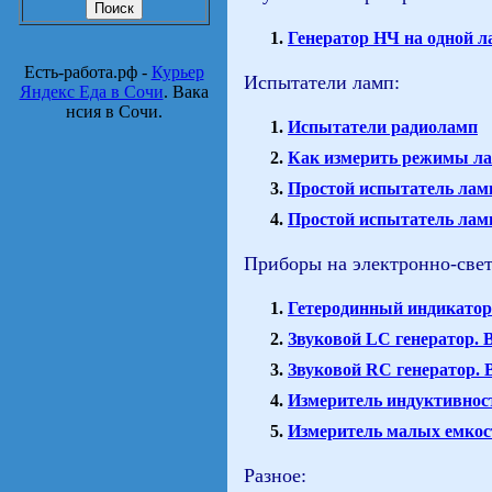
Генератор НЧ на одной л
Есть-работа.рф -
Курьер
Испытатели ламп:
Яндекс Еда в Сочи
. Вака
нсия в Сочи.
Испытатели радиоламп
Как измерить режимы л
Простой испытатель лам
Простой испытатель лам
Приборы на электронно-свет
Гетеродинный индикатор
Звуковой LC генератор.
Звуковой RC генератор.
Измеритель индуктивнос
Измеритель малых емкос
Разное: