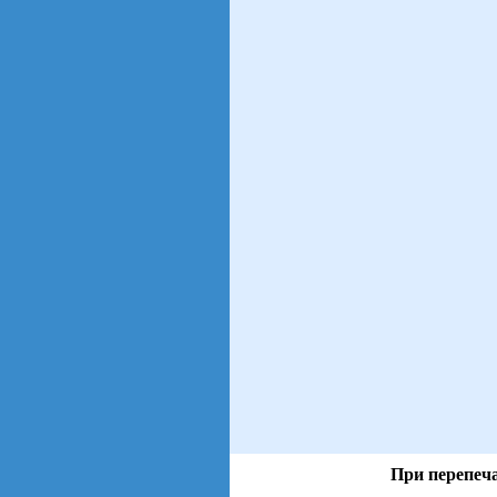
При перепеча
views: 15 | users: 2