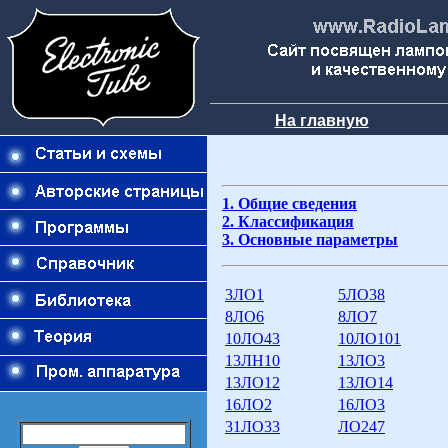
На главную
1. Общие сведения
2. Классификация
3. Основные параметры
3ЛО1
5ЛО38
8ЛО6
8ЛО7
10ЛО43
10ЛО101
13ЛН10
13ЛО3
13ЛО12
13ЛО14
16ЛО2
16ЛО3
31ЛО33
ЛО247