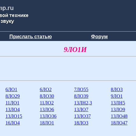
Прислать статью
Форум
9ЛО1И
6ЛО1
6ЛО2
7ЛО55
8ЛО3
8ЛО29
8ЛО30
8ЛО39
9ЛО1
11ЛО1
11ЛО2
13ЛН2,3
13ЛН5
13ЛО4
13ЛО6
13ЛО7
13ЛО9
13ЛО15
13ЛО36
13ЛО37
13ЛО48
16ЛО4
18ЛО1
18ЛО3
18ЛО47