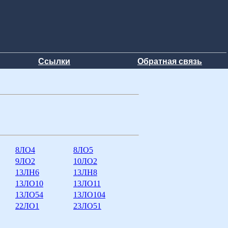
Ссылки
Обратная связь
8ЛО4
8ЛО5
9ЛО2
10ЛО2
13ЛН6
13ЛН8
13ЛО10
13ЛО11
13ЛО54
13ЛО104
22ЛО1
23ЛО51