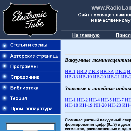
На главную
Присл
Вакуумные люминесцентны
ИВ-1
ИВ-2
ИВ-3
ИВ-3А
ИВ-4
И
ИВ-18
ИВ-19
ИВ-20
ИВ-21
ИВ-
Знаковые и линейные инди
ИН-1
ИН-2
ИН-4
ИН-5
ИН-7
ИН
ИН-18
ИН-19
ИН-20
ИН-23
ИН-
Люминесцентный вакуумный свер
формирования цифр (0...9) и деся
сегментов, расположенных и одно