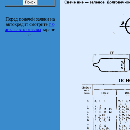
Свече ние — зеленое. Долговечност
Перед подачей заявки на
автокредит смотрите
т-б
анк т-авто отзывы
заране
е.
ОСН