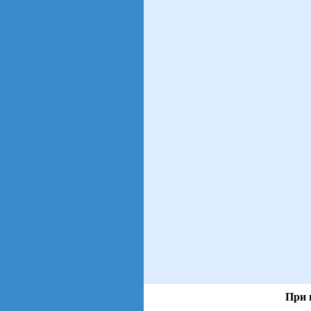
При 
views: 138 | users: