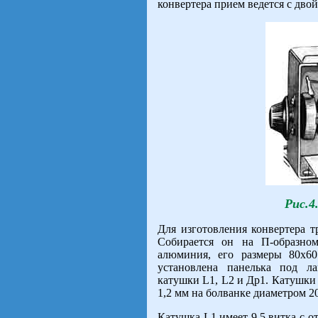
конвертера прием ведется с дво
Рис.4
Для изготовления конвертера т
Собирается он на П-образно
алюминия, его размеры 80х6
установлена панелька под л
катушки L1, L2 и Др1. Катушк
1,2 мм на болванке диаметром 2
Катушка L1 имеет 9,5 витка с отв