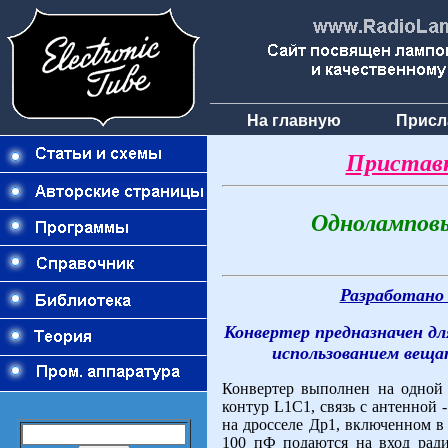
На главную
Присл
Приставк
Однолампов
Разработано
Конвертер предназначен дл
использованием веща
Конвертер выполнен на одно
контур L1C1, связь с антенной
на дросселе Др1, включенном в
100 пФ подаются на вход рад