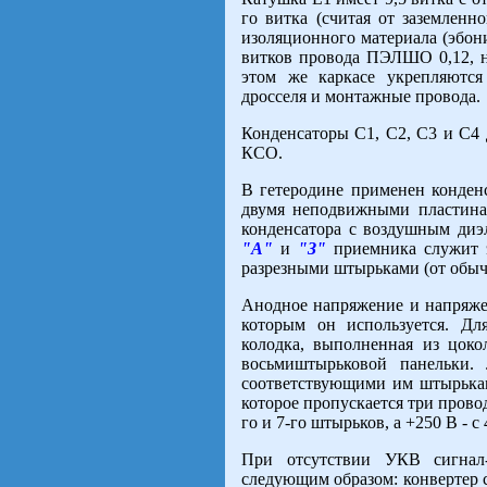
го витка (считая от заземленн
изоляционного материала (эбони
витков провода ПЭЛШО 0,12, н
этом же каркасе укрепляются
дросселя и монтажные провода.
Конденсаторы С1, С2, С3 и С4 
КСО.
В гетеродине применен конден
двумя неподвижными пластинам
конденсатора с воздушным диэл
"А"
и
"З"
приемника служит э
разрезными штырьками (от обыч
Анодное напряжение и напряжен
которым он используется. Для
колодка, выполненная из цок
восьмиштырьковой панельки.
соответствующими им штырьками
которое пропускается три провод
го и 7-го штырьков, а +250 В - 
При отсутствии УКВ сигнал-г
следующим образом: конвертер