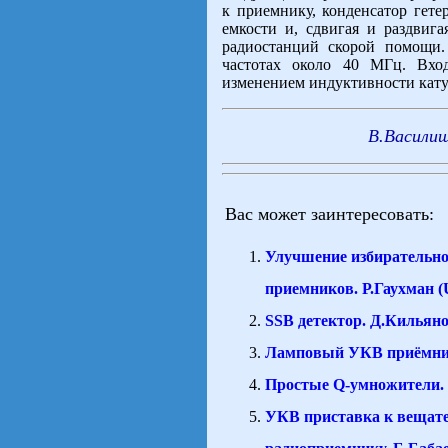
к приемнику, конденсатор гет
емкости и, сдвигая и раздвиг
радиостанций скорой помощи.
частотах около 40 МГц. Вхо
изменением индуктивности катуш
В.Василищ
Вас может заинтересовать:
Улучшение избирательн
приемников. Р.Гаухман 
SSB детектор. Д.Кильян
Ламповый УКВ приёмн
Простые Q-умножители.
УКВ приставка к вещат