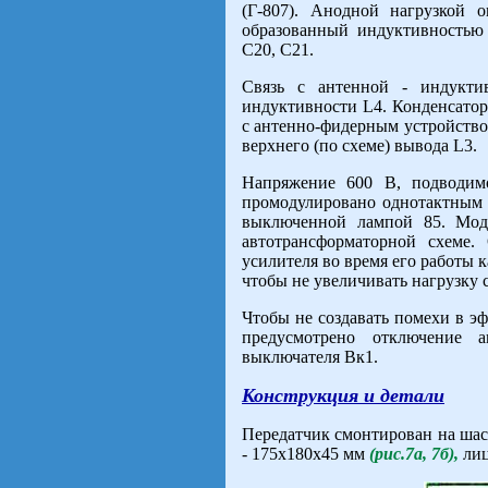
(Г-807). Анодной нагрузкой о
образованный индуктивностью 
С20, С21.
Связь с антенной - индукти
индуктивности L4. Конденсатор
с антенно-фидерным устройство
верхнего (по схеме) вывода L3.
Напряжение 600 В, подводим
промодулировано однотактным 
выключенной лампой 85. Мод
автотрансформаторной схеме.
усилителя во время его работы к
чтобы не увеличивать нагрузку 
Чтобы не создавать помехи в эф
предусмотрено отключение
выключателя Вк1.
Конструкция и детали
Передатчик смонтирован на ша
- 175х180х45 мм
(рис.7а, 7б),
лиц