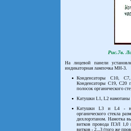
Рис.7в. Л
На лицевой панели установле
индикаторная лампочка МН-3.
Конденсаторы С10, С
Конденсаторы С19, С20 
полосок органического сте
Катушки L1, L2 намотаны 
Катушки L3 и L4 - на 
органического стекла раз
дихлорэтаном. Намотка в
витков провода ПЭЛ 1,0 
витков - 2...3 (того же пр