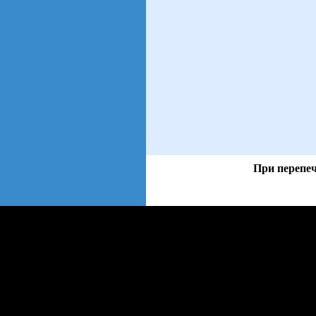
При перепеч
views: 47 | users: 12
web3