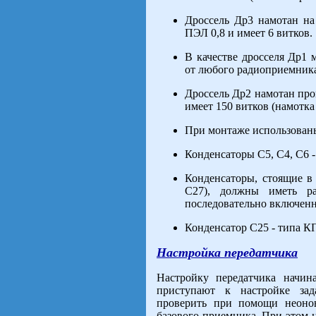
Дроссель Др3 намотан н
ПЭЛ 0,8 и имеет 6 витков.
В качестве дросселя Др1
от любого радиоприемник
Дроссель Др2 намотан про
имеет 150 витков (намотка 
При монтаже использован
Конденсаторы С5, С4, С6 -
Конденсаторы, стоящие в
С27), должны иметь р
последовательно включенн
Конденсатор С25 - типа К
Настройка передатчика
Настройку передатчика начин
приступают к настройке зад
проверить при помощи неоно
базового приемника. При этом н