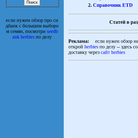
Справочник ETD
если нужен обзор про си
Статей в раз
дбанк с большим выборо
м семян, посмотри
seedb
ank herbies
по делу
Реклама:
если нужен обзор не т
открой
herbies
по делу -- здесь с
доставку через
сайт herbies