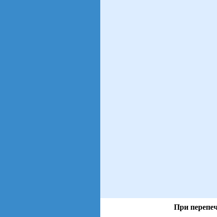
При перепеч
views: 189 | users: 34
gen page: 0.01s