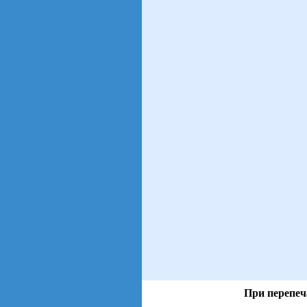
При перепеч
views: 27 | users: 13
gen page: 0.00s