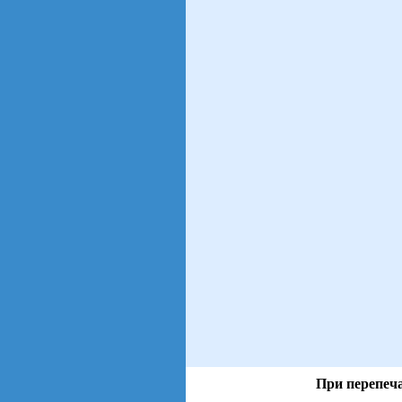
При перепеча
views: 14 | users: 1