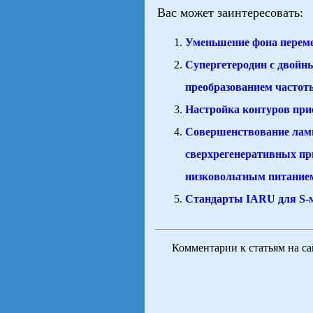
Вас может заинтересовать:
Уменьшение фона переме
Супергетеродин с двойн
преобразованием частот
Настройка контуров пр
Совершенствование ла
сверхрегенеративных пр
низковольтным питание
Стандарты IARU для S-
Комментарии к статьям на с