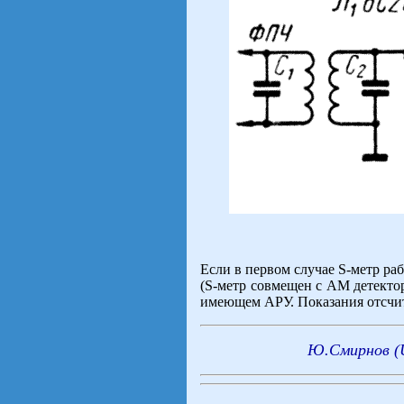
Если в первом случае S-метр раб
(S-метр совмещен с АМ детекто
имеющем АРУ. Показания отсчит
Ю.Смирнов (U