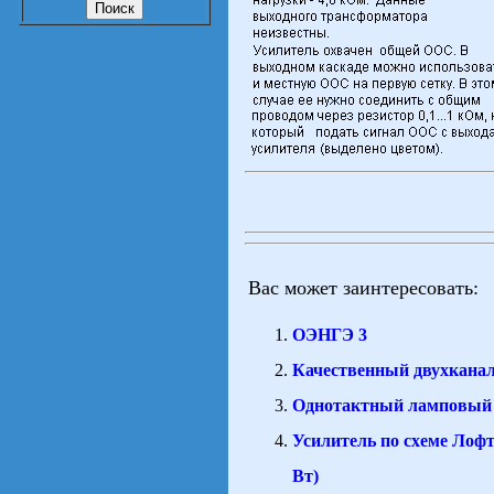
Вас может заинтересовать:
ОЭНГЭ 3
Качественный двухканал
Однотактный ламповый 
Усилитель по схеме Лоф
Вт)