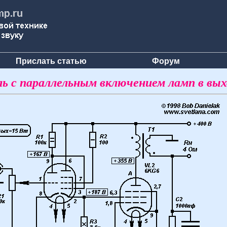
Прислать статью
Форум
ь с параллельным включением ламп в вых