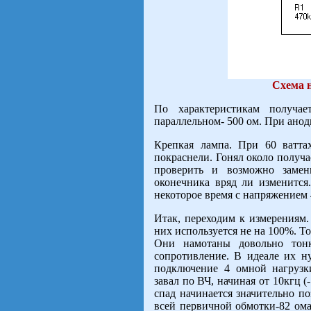
Схема н
По характеристикам получа
параллельном- 500 ом. При анодн
Крепкая лампа. При 60 ватта
покраснели. Гонял около получас
проверить и возможно заме
оконечника вряд ли изменится
некоторое время с напряжением 4
Итак, переходим к измерениям
них используется не на 100%. То
Они намотаны довольно тон
сопротивление. В идеале их н
подключение 4 омной нагрузк
завал по ВЧ, начиная от 10кгц (-
спад начинается значительно по
всей первичной обмотки-82 ома