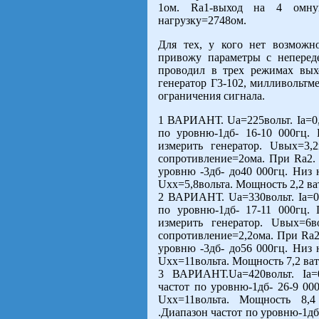
1ом. Rа1-выход на 4 омну
нагрузку=2748ом.
Для тех, у кого нет возможн
привожу параметры с неперед
проводил в трех режимах вых
генератор Г3-102, милливольтм
ограничения сигнала.
1 ВАРИАНТ. Ua=225вольт. Iа=0,
по уровню-1дб- 16-10 000гц.
измерить генератор. Uвых=3,
сопротивление=2ома. При Rа2. 
уровню -3дб- до40 000гц. Низ 
Uхх=5,8вольта. Мощность 2,2 ва
2 ВАРИАНТ. Ua=330вольт. Iа=0
по уровню-1дб- 17-11 000гц.
измерить генератор. Uвых=6в
сопротивление=2,2ома. При Rа2.
уровню -3дб- до56 000гц. Низ 
Uхх=11вольта. Мощность 7,2 ват
3 ВАРИАНТ.Ua=420вольт. Iа=
частот по уровню-1дб- 26-9 00
Uхх=11вольта. Мощность 8,4
.Диапазон частот по уровню-1дб-