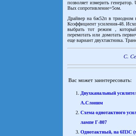
позволяет измерить генератор.
Вых сопротивление=5ом.
Драйвер на 6ж52п в триодном 
Коэффициент усиления-48. Исхо
выбрать тот режим , которы
перемотать или домотать перви
еще вариант двухтактника. Тр
С. Се
Вас может заинтересовать:
Двухканальный усилител
А.Слоним
Схема однотактного уси
лампе Г-807
Однотактный, на 6П3С (