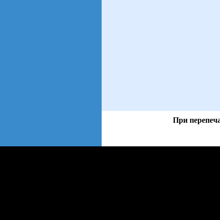
При перепеча
views: 35 | users: 6
web3