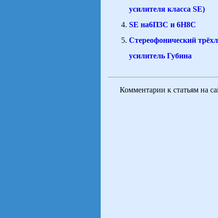
усилителя класса SE)
SE на6П3С и 6Н8С
Стереофонический трёх
усилитель Губина
Комментарии к статьям на с