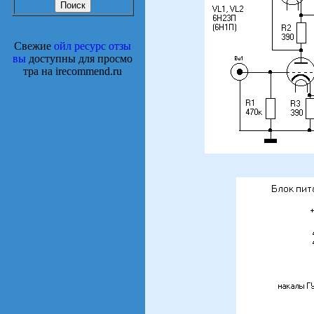
Свежие
ойл ресурс отзы
вы
доступны для просмо
тра на irecommend.ru