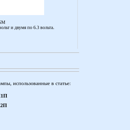
МБМ
льт и двумя по 6.3 вольта.
мпы, использованные в статье:
Н1П
Х2П