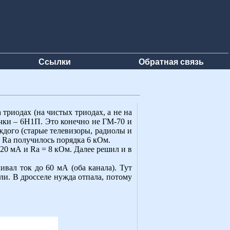
Ссылки
Обратная связь
 триодах (на чистых триодах, а не на
чки – 6Н1П. Это конечно не ГМ-70 и
аждого (старые телевизоры, радиолы и
л. Ra получилось порядка 6 кОм.
 20 мА и Ra = 8 кОм. Далее решил и в
вал ток до 60 мА (оба канала). Тут
ли. В дросселе нужда отпала, потому