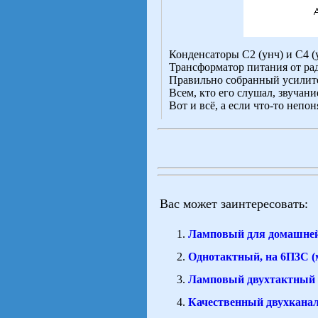
Конденсаторы С2 (унч) и С4 (у
Трансформатор питания от ради
Правильно собранный усилител
Всем, кто его слушал, звучан
Вот и всё, а если что-то непо
Вас может заинтересовать:
Ламповый для домашней
Однотактный, на 6П3С (
Ламповый двухтактный у
Качественный двухканал