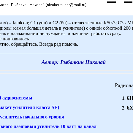
нч) – Jamicon; С1 (унч) и С2 (бп) – отечественные К50-3; С3 - 
олы (самая большая деталь в усилителе) с одной обмоткой 200 во
ь в налаживании не нуждается и начинает работать сразу.
ие понравилось.
нятно, обращайтесь. Всегда рад помочь.
Автор: Рыбалкин Николай
Радиола
6
 аудиосистемы
макет усилителя класса SE)
6
силитель начального уровня
ьного ламповый усилитель 10 ватт на канал