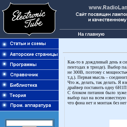
На главную
Как-то в дождливый день я си
пентодах в триоде). Выбор п
не 300B, поэтому с мощностью
т.д.). Первая мысль – соедини
Что ж, делать, так делать. Я 
драйвер поставить одну 6Н1П 
С блоком питания было хуже.
выбор пал на всем известную 
что фона нет и монтаж без не