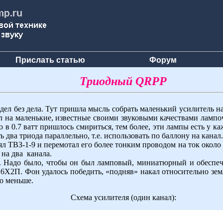
Прислать статью
Форум
Триодный QRPP
дел без дела. Тут пришла мысль собрать маленький усилитель на
ал на маленькие, известные своими звуковыми качествами лампо
 в 0.7 ватт пришлось смириться, тем более, эти лампы есть у к
ть два триода параллельно, т.е. использовать по баллону на кана
взял ТВЗ-1-9 и перемотал его более тонким проводом на ток около
на два канала.
 Надо было, чтобы он был ламповый, миниатюрный и обеспечи
6Х2П. Фон удалось победить, «подняв» накал относительно зем
го меньше.
Схема усилителя (один канал):