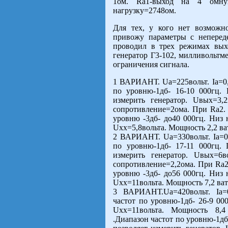
1ом. Rа1-выход на 4 омну
нагрузку=2748ом.
Для тех, у кого нет возможн
привожу параметры с неперед
проводил в трех режимах вых
генератор Г3-102, милливольтм
ограничения сигнала.
1 ВАРИАНТ. Ua=225вольт. Iа=0,
по уровню-1дб- 16-10 000гц.
измерить генератор. Uвых=3,
сопротивление=2ома. При Rа2. 
уровню -3дб- до40 000гц. Низ 
Uхх=5,8вольта. Мощность 2,2 ва
2 ВАРИАНТ. Ua=330вольт. Iа=0
по уровню-1дб- 17-11 000гц.
измерить генератор. Uвых=6в
сопротивление=2,2ома. При Rа2.
уровню -3дб- до56 000гц. Низ 
Uхх=11вольта. Мощность 7,2 ват
3 ВАРИАНТ.Ua=420вольт. Iа=
частот по уровню-1дб- 26-9 00
Uхх=11вольта. Мощность 8,4
.Диапазон частот по уровню-1дб-