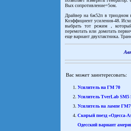
позволяет измерить генератор.
Вых сопротивление=5ом.
Драйвер на 6ж52п в триодном 
Коэффициент усиления-48. Исхо
выбрать тот режим , которы
перемотать или домотать перви
еще вариант двухтактника. Тр
Ав
Вас может заинтересовать:
Усилитель на ГМ 70
Усилитель TverLab SM5 
Усилитель на лампе ГМ7
Скорый поезд «Одесса-А
Одесский вариант амери