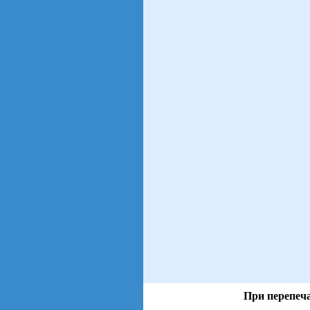
При перепеча
views: 31 | users: 3