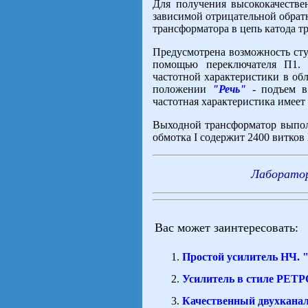
Для получения высококачествен
зависимой отрицательной обратн
трансформатора в цепь катода т
Предусмотрена возможность сту
помощью переключателя П1
частотной характеристики в обл
положении
"Речь"
- подъем в
частотная характеристика имеет 
Выходной трансформатор выпол
обмотка I содержит 2400 витков 
Лаборато
Вас может заинтересовать:
Простой усилитель НЧ. 
Усилитель в стиле РЕТР
Качественный двухкана