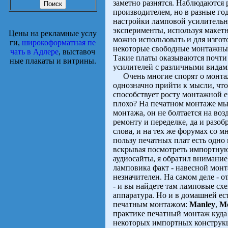
заметно разнятся. Наблюдаются
производителем, но в разные го
настройки ламповой усилительн
эксперименты, используя макет
Цены на рекламные услу
можно использовать и для изго
ги,
широкоформатная пе
некоторые свободные монтажны
чать в Адлере
, выставоч
Такие платы оказываются почти
ные плакаты и витрины.
усилителей с различными видам
Очень многие спорят о монтаж
однозначно прийти к мысли, что
способствует росту монтажной 
плохо? На печатном монтаже мы
монтажа, он не болтается на воз
ремонту и переделке, да и разоб
слова, и на тех же форумах со м
пользу печатных плат есть одно 
вскрывая посмотреть импортную 
аудиосайты, я обратил внимани
ламповика факт - навесной монт
незначителен. На самом деле - о
- и вы найдете там ламповые сх
аппаратура. Но и в домашней е
печатным монтажом:
Manley
,
Mc
практике печатный монтаж куда
некоторых импортных конструк