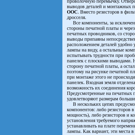
проволочную перемычку. Отверс
выводов деталей и монтажных п
ООС
. Вместо резисторов в фил
дросселя.
Все компоненты, за исключени
стороны печатной платы и чере
печатных проводников, со стор
выводы припаяны непосредствен
расположением деталей удобно у
лампы на виду, а остальные ко
испытывать трудности при проб
панелек с плоскими выводами. Н
сторону печатной платы, а оста
поэтому на рисунке печатной пл
при монтаже этого не происходи
панелек. Входная земля отделен
возможность их соединения кор
Предусмотренные на печатных п
удовлетворяют размерам больши
В нескольких цепях предусмот
компонентов: либо резисторов в 
мощность), либо резисторов и к
установления требуемого напря
устанавливать на плате переме
лампы. Как вариант, эти места 