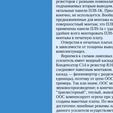
резисторов с разными номиналам
подпаиваемых вторым выводом.
октальные панели ПЛ8-1К. Приж
конечно, не используется. Вообщ
предназначенные для монтажа на
поверхностный монтаж; это ПЛ
применены панели ПЛ9-1к с уда
удобнее всего монтировать ПЛ9-
монтажа в печатную плату.
Отверстия в печатных платах м
в зависимости от толщины вывод
комплектующих.
Вернемся к схемам ламповых ус
усилитель имеет мощный каскад
Конденсатор С14 и резистор R1
соединяют навесным монтажом. 
каскад — фазоинвертор с разде
единицы), поэтому от цепи ООС 
примера. Так или иначе, ООС м
звуковоспроизведение; в конечн
"транзисторный", теплый, живой
ООС компенсирует огрехи при ус
созданы макетные платы. По мо
достаточно линейные режимы ла
данного усилителя осуществляет