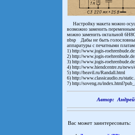
Настройку макета можно осуще
возможно заменить переменными
можно заменить октальной 6Н8С
nbsp Дабы не быть голословны
аппаратуры с печатными платам
1) http://www.jogis-roehrenbude
2) http://www.jogis-roehrenbude.d
3) http://www.jogis-roehrenbude.d
4) http://www.hiendcentre.ru/news/d
5) http://heavil.ru/Randall.html
6) http://www.classicaudio.ru/stati
7) http://soveng.ru/index.html?pu
Автор: Андре
Вас может заинтересовать: