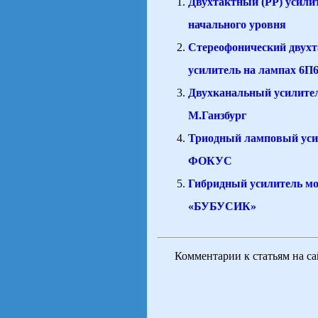
Двухтактный (РР) усили
начального уровня
Стереофонический двух
усилитель на лампах 6П
Двухканальный усилите
М.Ганзбург
Триодный ламповый уси
ФОКУС
Гибридный усилитель м
«БУБУСИК»
Комментарии к статьям на с