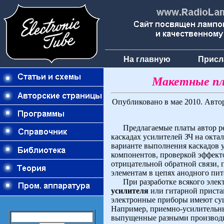
На главную
Присл
Макетные пл
Oпубликовано в мае 2010. Автор
Предлагаемые платы автор рек
каскадах усилителей ЗЧ на окта
варианте выполнения каскадов 
компонентов, проверкой эффект
отрицательной обратной связи,
элементам в цепях анодного пит
При разработке всякого электр
усилителя
или гитарной пристав
электронные приборы имеют сущ
Например, приемно-усилительны
выпущенные разными производи