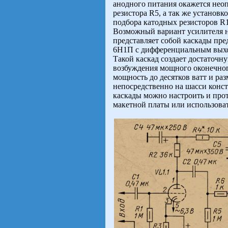
анодного питания окажется нео
резистора R5, а так же установ
подбора катодных резисторов R1
Возможный вариант усилителя на
представляет собой каскады пре
6Н1П с дифференциальным выход
Такой каскад создает достаточ
возбуждения мощного оконечного
мощность до десятков ватт и ра
непосредственно на шасси конс
каскады можно настроить и прот
макетной платы или использоват