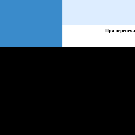
При перепеча
views: 4 | users: 1
gen page: 0.01s
web3