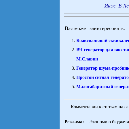
Инж. В.Ле
Вас может заинтересовать:
Коаксиальный эквивален
ВЧ генератор для восст
М.Славин
Генератор шума-пробни
Простой сигнал-генерато
Малогабаритный генерат
Комментарии к статьям на с
Реклама:
Экономию бюджета