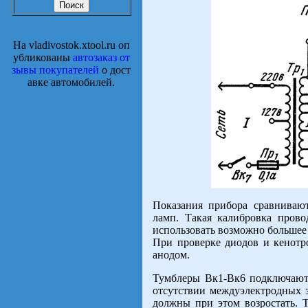
На vladivostok.xtool.ru оп
убликованы
автозаказ от
зывы покупателей
о дост
авке автомобилей.
Показания прибора сравниваю
ламп. Такая калибровка пров
использовать возможно большее 
При проверке диодов и кенот
анодом.
Тумблеры Вк1-Вк6 подключают
отсутствии междуэлектродных 
должны при этом возростать. 