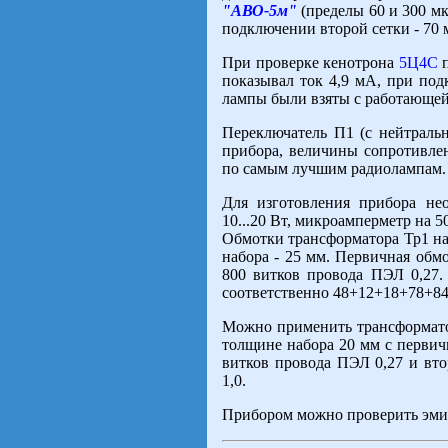
"АВО-5м"
(пределы 60 и 300 мк
подключении второй сетки - 70 
При проверке кенотрона
5Ц4С
п
показывал ток 4,9 мА, при под
лампы были взяты с работающей
Переключатель П1 (с нейтраль
прибора, величины сопротивле
по самым лучшим радиолампам.
Для изготовления прибора н
10...20 Вт, микроамперметр на 5
Обмотки трансформатора Тр1 на
набора - 25 мм. Первичная обм
800 витков провода ПЭЛ 0,27. 
соответственно 48+12+18+78+84
Можно применить трансформато
толщине набора 20 мм с первич
витков провода ПЭЛ 0,27 и вт
1,0.
Прибором можно проверить эми