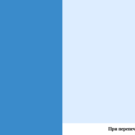
При перепеч
views: 294 | users: 29