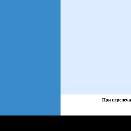
При перепеча
views: 9 | users: 6
web3