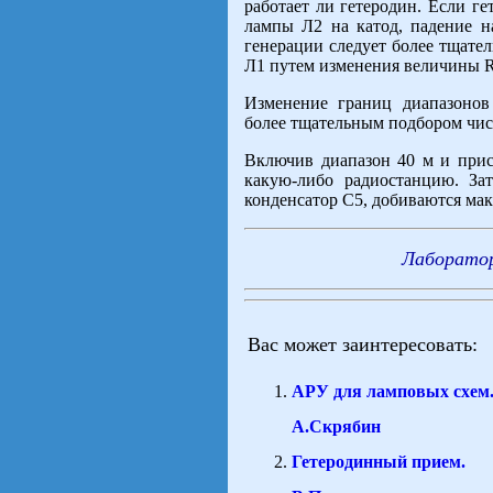
работает ли гетеродин. Если ге
лампы Л2 на катод, падение на
генерации следует более тщате
Л1 путем изменения величины R
Изменение границ диапазонов
более тщательным подбором чис
Включив диапазон 40 м и прис
какую-либо радиостанцию. За
конденсатор С5, добиваются ма
Лаборато
Вас может заинтересовать:
АРУ для ламповых схем
А.Скрябин
Гетеродинный прием.