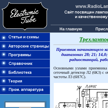
На главную
Присл
Трехлампо
Приемник начинающего к
диапазонах 28; 21; 14,0
радиостанций, раб
Основными узлами приемника я
сеточный детектор Л2 (6К3) с 
частоты Л3 (6Н7С).