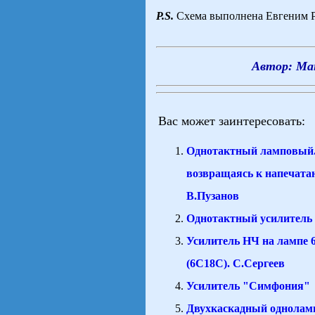
P.S.
Cхема выполнена Евгеним 
Автор: Ман
Вас может заинтересовать:
Однотактный ламповый..
возвращаясь к напечата
В.Пузанов
Однотактный усилитель
Усилитель НЧ на лампе
(6С18С). С.Сергеев
Усилитель "Симфония"
Двухкаскадный однола