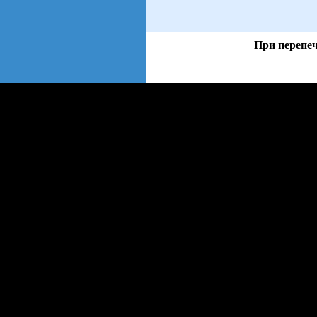
При перепеч
views: 232 | users: 28
web3