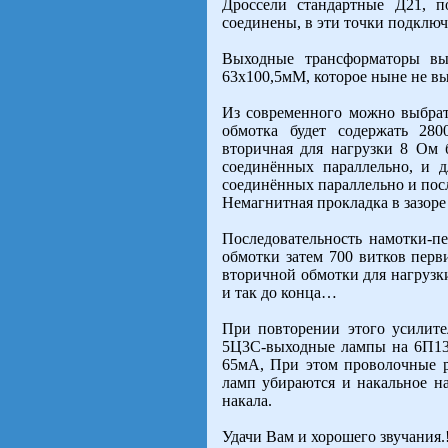
Дроссели стандартные Д21, 
соединены, в эти точки подключ
Выходные трансформаторы вы
63х100,5мМ, которое ныне не вы
Из современного можно выбрат
обмотка будет содержать 280
вторичная для нагрузки 8 Ом б
соединённых параллельно, и 
соединённых параллельно и посл
Немагнитная прокладка в зазор
Последовательность намотки-п
обмотки затем 700 витков перв
вторичной обмотки для нагрузк
и так до конца…
При повторении этого усилите
5Ц3С-выходные лампы на 6П13С
65мА, При этом проволочные р
ламп убираются и накальное н
накала.
Удачи Вам и хорошего звучания.