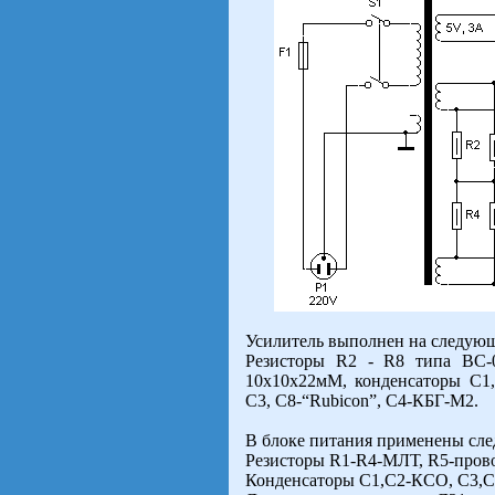
Усилитель выполнен на следующ
Резисторы R2 - R8 типа ВС-0
10х10х22мМ, конденсаторы С1
С3, С8-“Rubicon”, С4-КБГ-М2.
В блоке питания применены сле
Резисторы R1-R4-МЛТ, R5-пров
Конденсаторы С1,С2-КСО, С3,