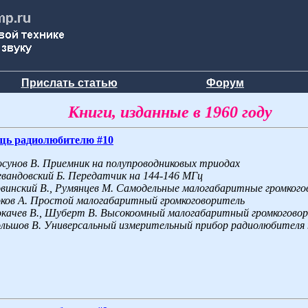
Прислать статью
Форум
Книги, изданные в 1960 году
щь радиолюбителю #10
сунов В. Приемник на полупроводниковых триодах
вандовский Б. Передатчик на 144-146 МГц
винский В., Румянцев М. Самодельные малогабаритные громког
ков A. Простой малогабаритный громкоговоритель
качев B., Шуберт В. Высокоомный малогабаритный громкогово
льшов В. Универсальный измерительный прибор радиолюбителя н