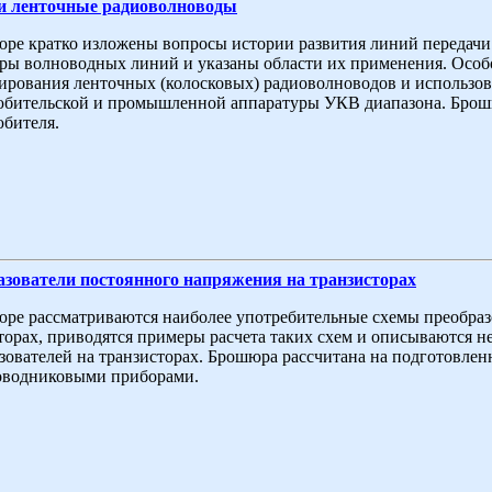
и ленточные радиоволноводы
ре кратко изложены вопросы истории развития линий передач
ры волноводных линий и указаны области их применения. Особо
ирования ленточных (колосковых) радиоволноводов и использова
бительской и промышленной аппаратуры УКВ диапазона. Брошю
бителя.
азователи постоянного напряжения на транзисторах
ре рассматриваются наиболее употребительные схемы преобраз
торах, приводятся примеры расчета таких схем и описываются 
зователей на транзисторах. Брошюра рассчитана на подготовле
оводниковыми приборами.