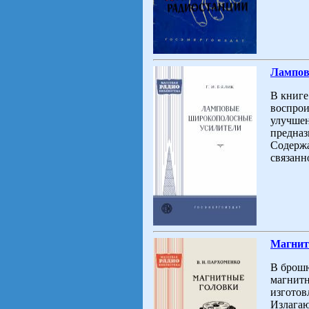
Лампов
В книге
воспрои
улучшен
предназ
Содержа
связанно
Магнит
В брошю
магнитн
изготов
Излагаю