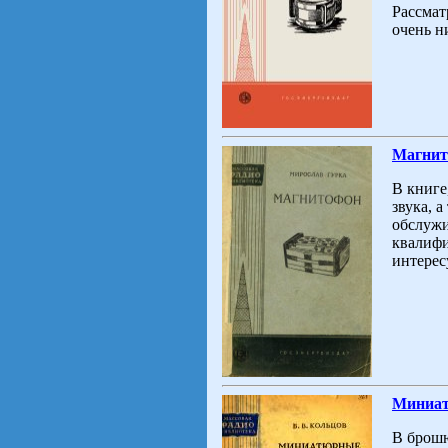
Рассмат
очень ни
Магнит
В книге
звука, 
обслужи
квалифи
интерес
Миниат
В брошю