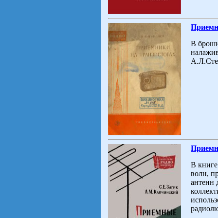
Приемн
В брошю
налажив
А.Л.Сте
Приемны
В книге
волн, п
антенн 
коллект
использ
радиолю