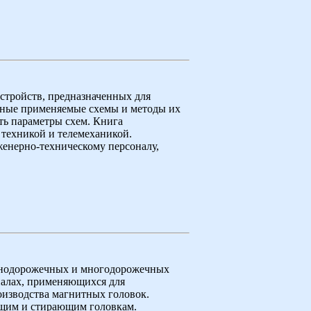
стройств, предназначенных для
вные применяемые схемы и методы их
ть параметры схем. Книга
 техникой и телемеханикой.
енерно-техническому персоналу,
днодорожечных и многодорожечных
иалах, применяющихся для
оизводства магнитных головок.
ящим и стирающим головкам.