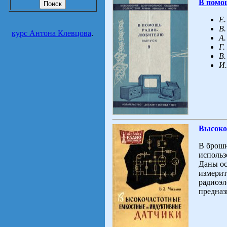
В помо
Е
В.
курс Антона Клевцова
.
A.
Г.
B.
И.
Высоко
В брошю
использ
Даны ос
измерит
радиоэл
предназн