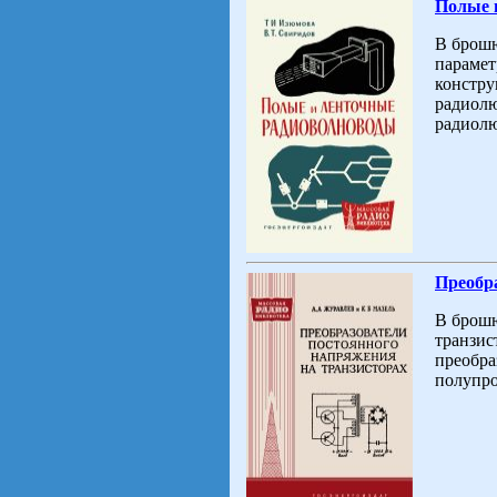
Полые 
В брошю
парамет
констру
радиолю
радиолю
Преобр
В брошю
транзис
преобра
полупр