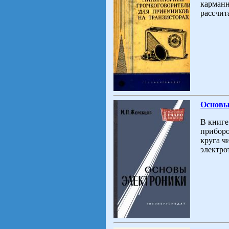
карманн
рассчит
Основы
В книге
приборо
круга ч
электро