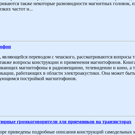
риваются также некоторые разновидности магнитных головок, 
зких частот и...
офон
, являющейся переводом с чешского, рассматриваются вопросы 
а также вопросы конструкции и применения магнитофонов. Книга
вающих магнитофоны в радиовещании, телевидении и кино, а т
кации, работающих в области электроакустики. Она может быт
ующимся постройкой магнитофонов.
юрные громкоговорители для приемников на транзисторах
ре приведены подробные описания конструкций самодельных 