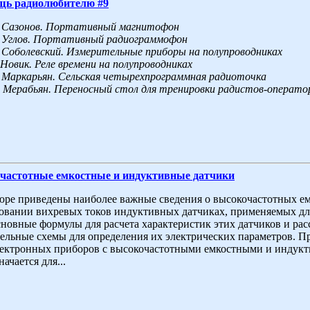
щь радиолюбителю #9
. Сазонов. Портативный магнитофон
 Углов. Портативный радиограммофон
 Соболевский. Измерительные приборы на полупроводниках
 Новик. Реле времени на полупроводниках
 Маркарьян. Сельская четырехпрограммная радиоточка
 Мерабьян. Переносный стол для тренировки радистов-операто
частотные емкостные и индуктивные датчики
ре приведены наиболее важные сведения о высокочастотных е
овании вихревых токов индуктивных датчиках, применяемых дл
новные формулы для расчета характеристик этих датчиков и ра
ельные схемы для определения их электрических параметров. П
ектронных приборов с высокочастотными емкостными и индук
ачается для...