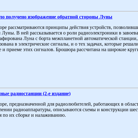
ло получено изображение обратной стороны Луны
ре рассматриваются принципы действия устройств, позволивш
 Луны. В ней рассказывается о роли радиоэлектроники в завоева
афирована Луна с борта межпланетной автоматической станции,
зована в электрические сигналы, и о тех задачах, которые реша
е и приеме этих сигналов. Брошюра рассчитана на широкие кру
ые радиостанции (2-е издание)
ре, предназначенной для радиолюбителей, работающих в обла
лении радиоаппаратуры, описываются схемы и конструкции шес
я по их сборке и налаживанию.