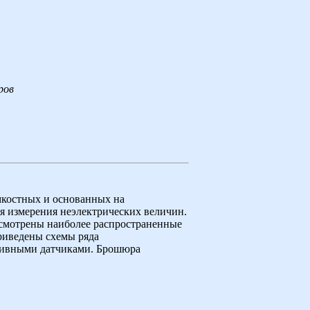
ров
мкостных и основанных на
я измерения неэлектрических величин.
ссмотрены наиболее распространенные
риведены схемы ряда
тивными датчиками. Брошюра