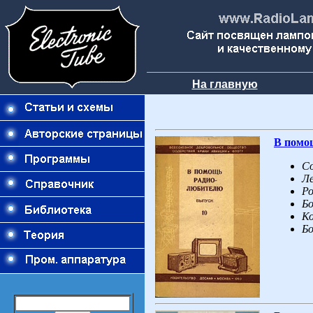
На главную
В помо
Со
Ле
Ро
Бо
Ко
Бо