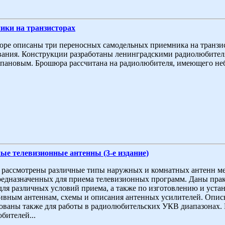
ики на транзисторах
ре описаны три переносных самодельных приемника на транзис
ания. Конструкции разработаны ленинградскими радиолюбите
пановым. Брошюра рассчитана на радиолюбителя, имеющего неб
е телевизионные антенны (3-е издание)
 рассмотрены различные типы наружных и комнатных антенн ме
редназначенных для приема телевизионных программ. Даны пра
для различных условий приема, а также по изготовлению и уста
ивным антеннам, схемы и описания антенных усилителей. Опи
ованы также для работы в радиолюбительских УКВ диапазонах. 
бителей...