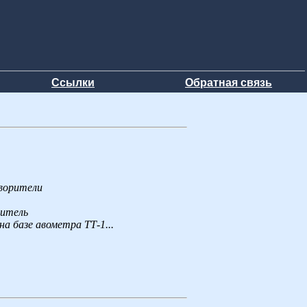
Ссылки
Обратная связь
оворители
ритель
а базе авометра ТТ-1...