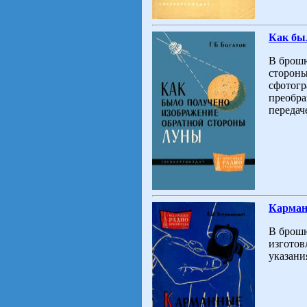
Как бы
В брошю
стороны
сфотогр
преобра
передач
Карманн
В брошю
изготов
указани