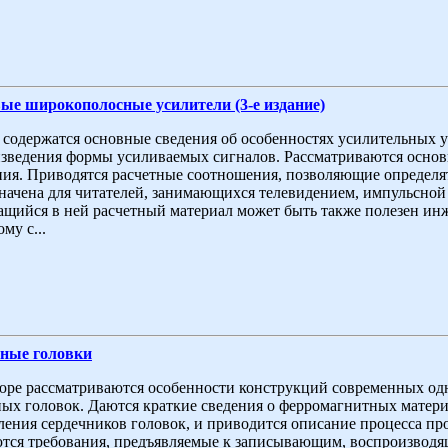
ые широкополосные усилители (3-е издание)
 содержатся основные сведения об особенностях усилительных у
зведения формы усиливаемых сигналов. Рассматриваются осно
ия. Приводятся расчетные соотношения, позволяющие определя
начена для читателей, занимающихся телевидением, импульсной
щийся в ней расчетный материал может быть также полезен инж
му с...
ные головки
ре рассматриваются особенности конструкций современных о
ых головок. Даются краткие сведения о ферромагнитных матер
ления сердечников головок, и приводится описание процесса пр
тся требования, предъявляемые к записывающим, воспроизвод