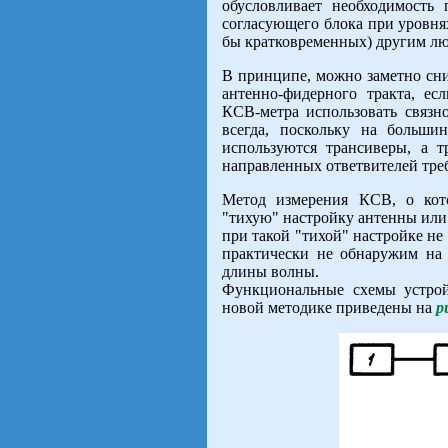
обусловливает необходимость
согласующего блока при уровня
бы кратковременных) другим л
В принципе, можно заметно сни
антенно-фидерного тракта, ес
КСВ-метра использовать связн
всегда, поскольку на больши
используются трансиверы, а
направленных ответвителей треб
Метод измерения КСВ, о кото
"тихую" настройку антенны или
при такой "тихой" настройке не
практически не обнаружим на
длины волны.
Функциональные схемы устро
новой методике приведены на
р