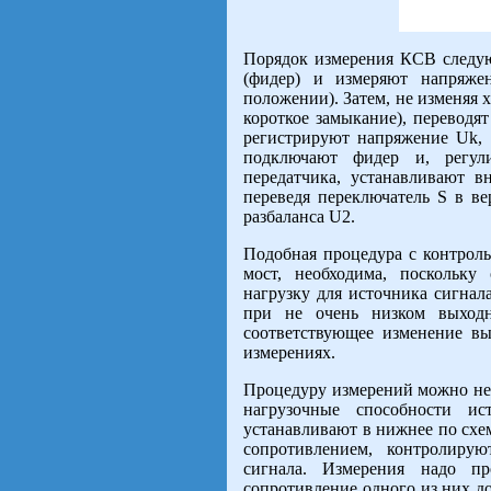
Порядок измерения КСВ следу
(фидер) и измеряют напряже
положении). Затем, не изменяя х
короткое замыкание), переводя
регистрируют напряжение Uk, 
подключают фидер и, регул
передатчика, устанавливают 
переведя переключатель S в в
разбаланса U2.
Подобная процедура с контрол
мост, необходима, поскольку
нагрузку для источника сигнал
при не очень низком выходн
соответствующее изменение вы
измерениях.
Процедуру измерений можно нес
нагрузочные способности ис
устанавливают в нижнее по схе
сопротивлением, контролиру
сигнала. Измерения надо пр
сопротивление одного из них д