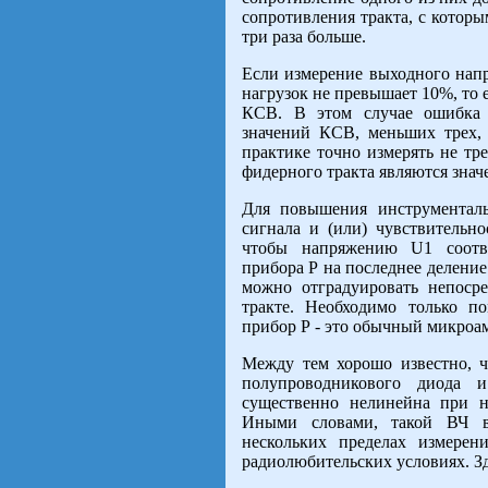
сопротивления тракта, с которы
три раза больше.
Если измерение выходного нап
нагрузок не превышает 10%, то 
КСВ. В этом случае ошибка 
значений КСВ, меньших трех, 
практике точно измерять не тр
фидерного тракта являются знач
Для повышения инструменталь
сигнала и (или) чувствительн
чтобы напряжению U1 соотве
прибора Р на последнее деление
можно отградуировать непоср
тракте. Необходимо только п
прибор Р - это обычный микроа
Между тем хорошо известно, ч
полупроводникового диода 
существенно нелинейна при н
Иными словами, такой ВЧ в
нескольких пределах измерен
радиолюбительских условиях. Зд