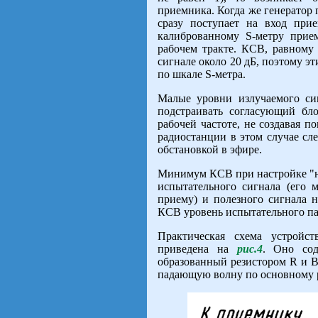
приемника. Когда же генератор
сразу поступает на вход при
калиброванному S-метру прие
рабочем тракте. КСВ, равному 
сигнале около 20 дБ, поэтому э
по шкале S-метра.
Малые уровни излучаемого си
подстраивать согласующий бло
рабочей частоте, не создавая п
радиостанции в этом случае сл
обстановкой в эфире.
Минимум КСВ при настройке "на
испытательного сигнала (его 
приему) и полезного сигнала 
КСВ уровень испытательного пад
Практическая схема устрой
приведена на
рис.4
. Оно сод
образованный резистором R и В
падающую волну по основному р