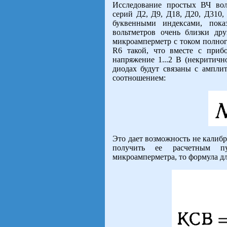
Исследование простых ВЧ вол
серий Д2, Д9, Д18, Д20, Д310,
буквенными индексами, пока
вольтметров очень близки дру
микроамперметр с током полног
R6 такой, что вместе с приб
напряжение 1...2 В (некритичн
диодах будут связаны с ампли
соотношением:
Это дает возможность не калиб
получить ее расчетным пу
микроамперметра, то формула д