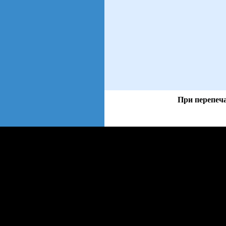
При перепеча
views: 41 | users: 7
web3