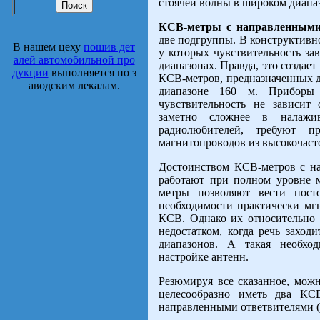
стоячей волны в широком диапаз
КСВ-метры с направленными
две подгруппы. В конструктивн
В нашем цеху
пошив дет
у которых чувствительность за
алей автомобильной про
диапазонах. Правда, это создае
дукции
выполняется по з
КСВ-метров, предназначенных 
аводским лекалам.
диапазоне 160 м. Приборы 
чувствительность не зависит 
заметно сложнее в налажи
радиолюбителей, требуют п
магнитопроводов из высокочаст
Достоинством КСВ-метров с на
работают при полном уровне 
метры позволяют вести пост
необходимости практически мгн
КСВ. Однако их относительно 
недостатком, когда речь захо
диапазонов. А такая необхо
настройке антенн.
Резюмируя все сказанное, можн
целесообразно иметь два КСВ
направленными ответвителями (