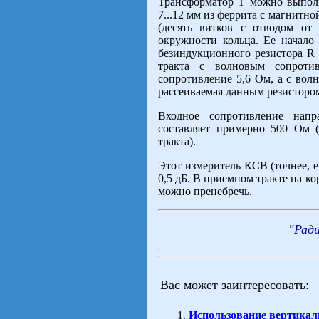
Трансформатор Т можно выпол
7...12 мм из феррита с магнитн
(десять витков с отводом от
окружности кольца. Ее начало
безиндукционного резистора R 
тракта с волновым сопроти
сопротивление 5,6 Ом, а с вол
рассеиваемая данным резистором
Входное сопротивление напр
составляет примерно 500 Ом (
тракта).
Этот измеритель КСВ (точнее, е
0,5 дБ. В приемном тракте на к
можно пренебречь.
"Рад
Вас может заинтересовать:
Использование вертикал