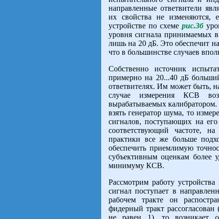
направленные ответвители явл
их свойства не изменяются, 
устройстве по схеме
рис.3б
уров
уровня сигнала принимаемых в
лишь на 20 дБ. Это обеспечит 
что в большинстве случаев впол
Собственно источник испытат
примерно на 20...40 дБ больши
ответвителях. Им может быть, 
случае измерения КСВ воз
вырабатываемых калибратором. 
взять генератор шума, то измер
сигналов, поступающих на его
соответствующий частоте, на
практики все же больше подх
обеспечить приемлимую точност
субъективным оценкам более у
минимуму КСВ.
Рассмотрим работу устройства
сигнал поступает в направлен
рабочем тракте он распостра
фидерный тракт рассогласован 
не равен 1), то возникает 