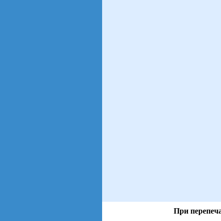
При перепеча
views: 12 | users: 2