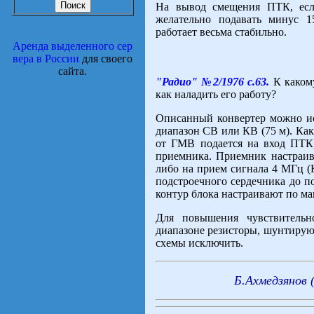
На вывод смещения ПТК, если
желательно подавать минус 15
работает весьма стабильно.
Аренда выделенного сер
вера в России
для своего
сайта.
"Радио" №2/1976 с.63.
К каком
как наладить его работу?
Описанный конвертер можно и
диапазон СВ или КВ (75 м). Как 
от ГМВ подается на вход ПТК
приемника. Приемник настраив
либо на прием сигнала 4 МГц (
подстроечного сердечника до п
контур блока настраивают по м
Для повышения чувствитель
диапазоне резисторы, шунтирую
схемы исключить.
Б.Ахмедзянов 